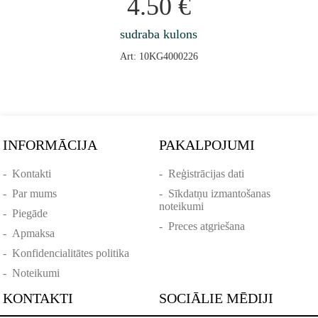
4.50
€
sudraba kulons
Art: 10KG4000226
INFORMĀCIJA
PAKALPOJUMI
-
Kontakti
-
Reģistrācijas dati
-
Par mums
-
Sīkdatņu izmantošanas
noteikumi
-
Piegāde
-
Preces atgriešana
-
Apmaksa
-
Konfidencialitātes politika
-
Noteikumi
KONTAKTI
SOCIĀLIE MĒDIJI