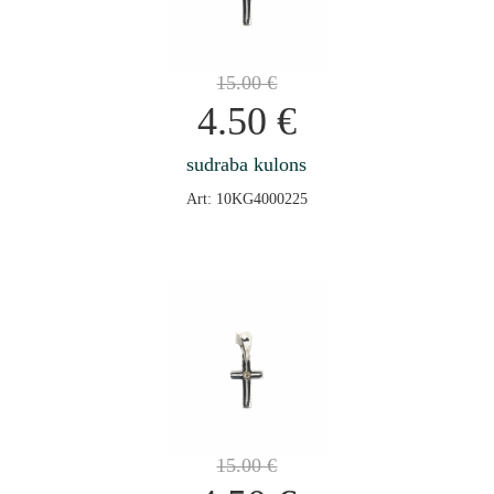
15.00
€
4.50
€
sudraba kulons
Art: 10KG4000225
15.00
€