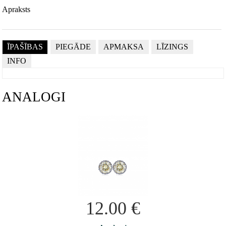
Apraksts
ĪPAŠĪBAS
PIEGĀDE
APMAKSA
LĪZINGS
INFO
ANALOGI
12.00
€