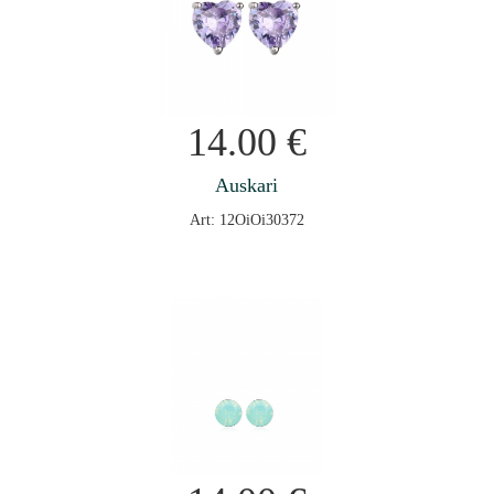
14.00
€
Auskari
Art: 12OiOi30372