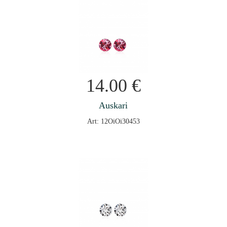
14.00
€
Auskari
Art: 12OiOi30453