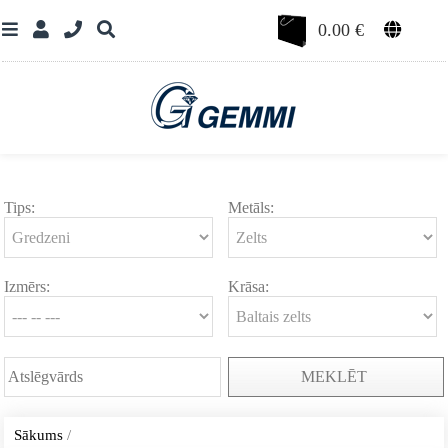
0.00
€
Tips:
Metāls:
Izmērs:
Krāsa:
MEKLĒT
Sākums
/