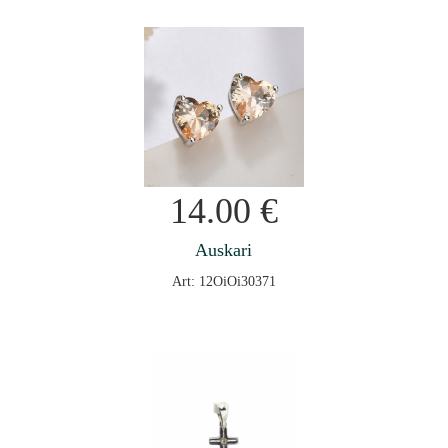
14.00
€
Auskari
Art: 12OiOi30371