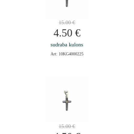
15.00
€
4.50
€
sudraba kulons
Art: 10KG4000225
15.00
€