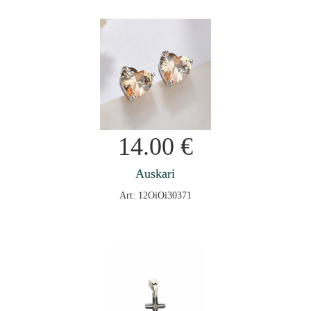
14.00
€
Auskari
Art: 12OiOi30371