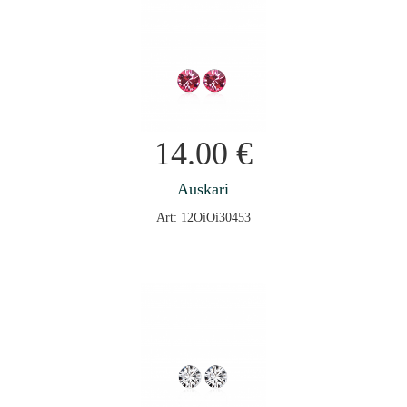
14.00
€
Auskari
Art: 12OiOi30453