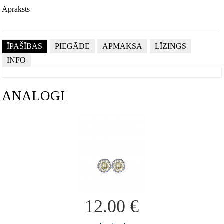
Apraksts
ĪPAŠĪBAS
PIEGĀDE
APMAKSA
LĪZINGS
INFO
ANALOGI
12.00
€