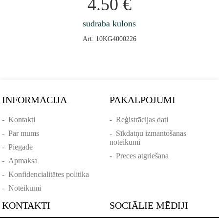
4.50
€
sudraba kulons
Art: 10KG4000226
INFORMĀCIJA
PAKALPOJUMI
-
Kontakti
-
Reģistrācijas dati
-
Par mums
-
Sīkdatņu izmantošanas
noteikumi
-
Piegāde
-
Preces atgriešana
-
Apmaksa
-
Konfidencialitātes politika
-
Noteikumi
KONTAKTI
SOCIĀLIE MĒDIJI