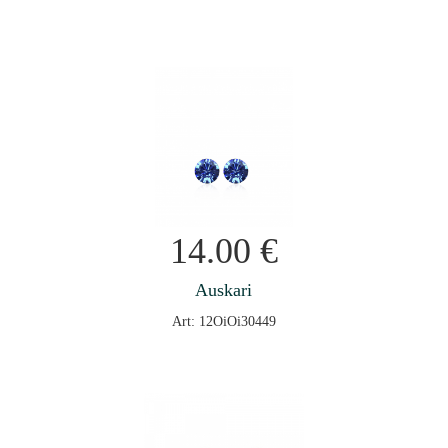
14.00
€
Auskari
Art: 12OiOi30449