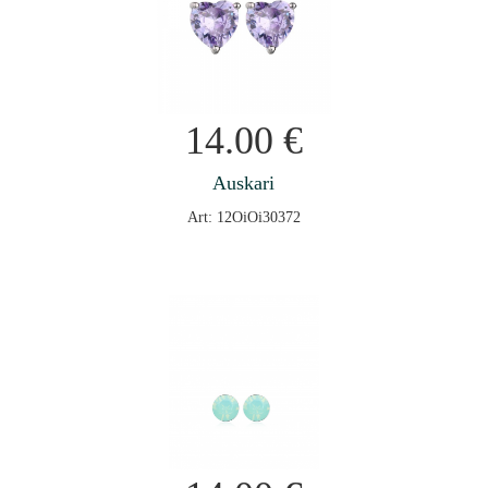
14.00
€
Auskari
Art: 12OiOi30372