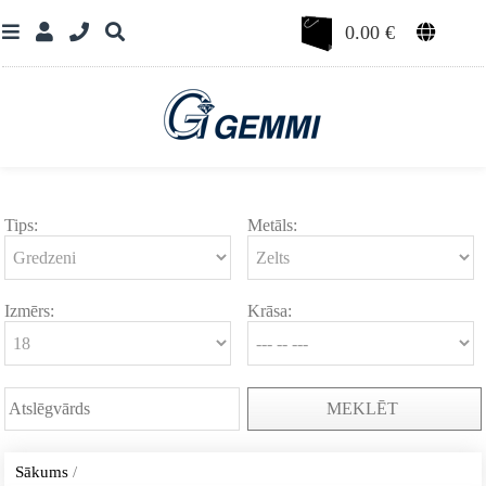
0.00
€
Tips:
Metāls:
Izmērs:
Krāsa:
MEKLĒT
Sākums
/