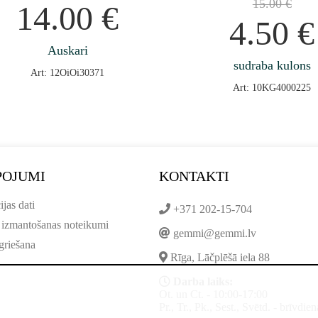
15.00
€
14.00
€
4.50
€
Auskari
sudraba kulons
Art: 12OiOi30371
Art: 10KG4000225
POJUMI
KONTAKTI
ijas dati
+371 202-15-704
 izmantošanas noteikumi
gemmi@gemmi.lv
griešana
Rīga, Lāčplēšā iela 88
Darba laiks:
Ot. un Ct. - 10:00-17:00
Pr., Tr., Pk., Sest., Svētd. - brīvdien