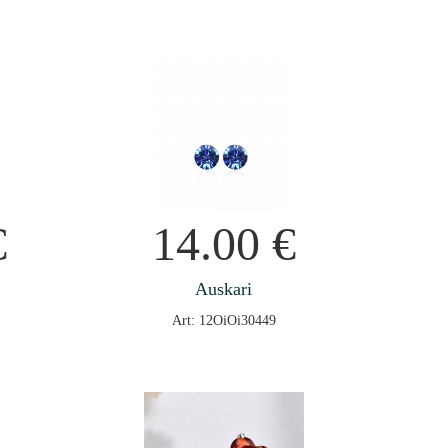
€
14.00
€
Auskari
Art: 12OiOi30449