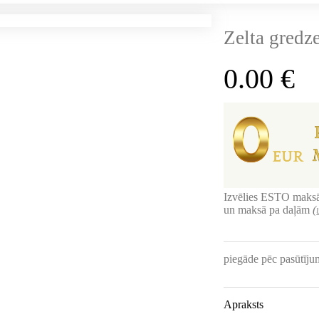
Zelta gredz
0.00
€
Izvēlies ESTO maksā
un maksā pa daļām
(
piegāde pēc pasūtīj
Apraksts