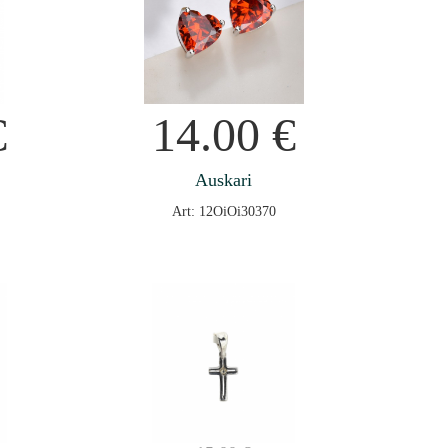
€
14.00
€
Auskari
Art: 12OiOi30370