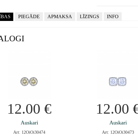
ĪBAS
PIEGĀDE
APMAKSA
LĪZINGS
INFO
ALOGI
12.00
€
12.00
Auskari
Auskari
Art: 12OiOi30474
Art: 12OiOi30473