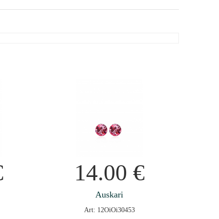
€
14.00
€
Auskari
Art: 12OiOi30453