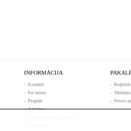
INFORMĀCIJA
PAKAL
-
Kontakti
-
Reģistrāc
-
Par mums
-
Sīkdatņu
-
Piegāde
-
Preces at
-
Apmaksa
-
Konfidencialitātes politika
-
Noteikumi