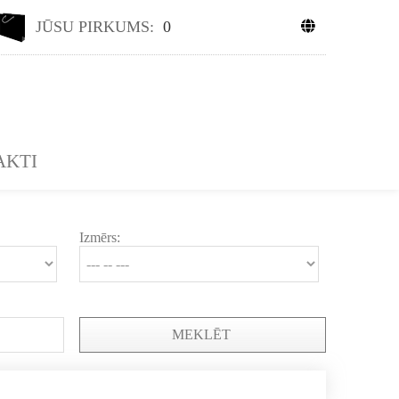
JŪSU PIRKUMS:
0
AKTI
Izmērs:
MEKLĒT