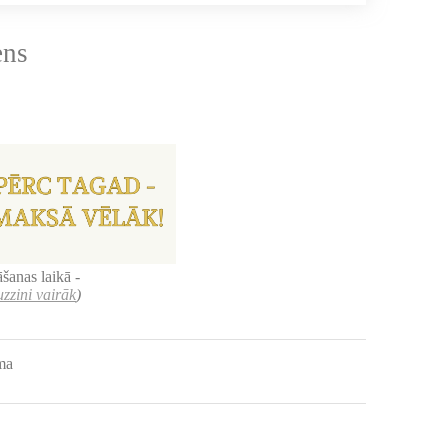
ens
šanas laikā -
uzzini vairāk
)
uma