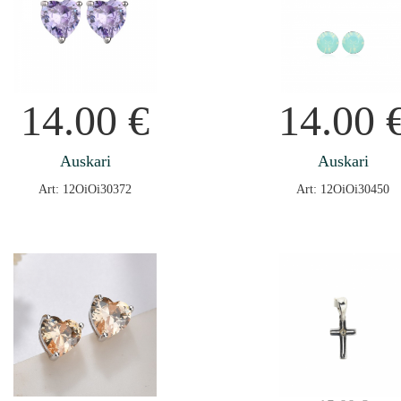
14.00
€
14.00
Auskari
Auskari
Art: 12OiOi30372
Art: 12OiOi30450