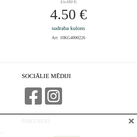
15.00
€
4.50
€
sudraba kulons
Art: 10KG4000226
SOCIĀLIE MĒDIJI
PARTNERI
as