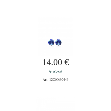
14.00
€
Auskari
Art: 12OiOi30449