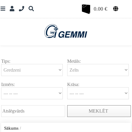
0.00
€
Tips:
Metāls:
Izmērs:
Krāsa:
MEKLĒT
Sākums
/