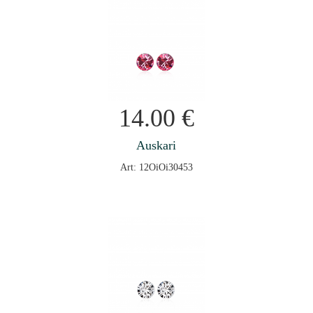
14.00
€
Auskari
Art: 12OiOi30453