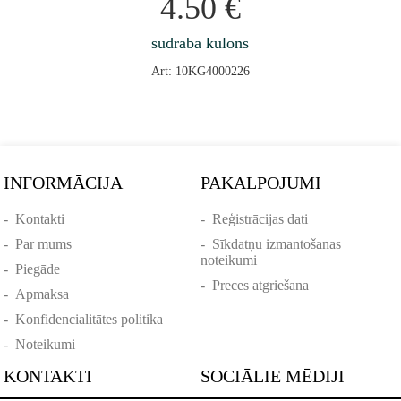
4.50
€
sudraba kulons
Art: 10KG4000226
INFORMĀCIJA
PAKALPOJUMI
-
Kontakti
-
Reģistrācijas dati
-
Par mums
-
Sīkdatņu izmantošanas
noteikumi
-
Piegāde
-
Preces atgriešana
-
Apmaksa
-
Konfidencialitātes politika
-
Noteikumi
KONTAKTI
SOCIĀLIE MĒDIJI