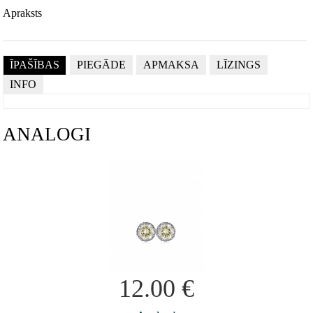
Apraksts
ĪPAŠĪBAS
PIEGĀDE
APMAKSA
LĪZINGS
INFO
ANALOGI
12.00
€