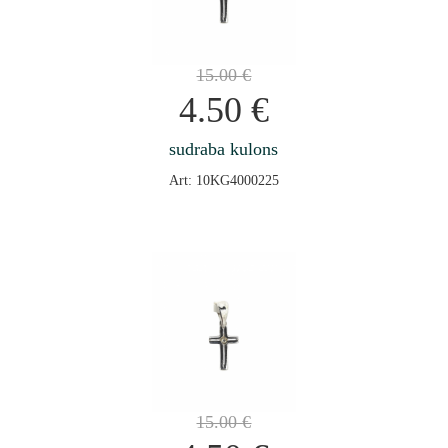
15.00
€
4.50
€
sudraba kulons
Art: 10KG4000225
15.00
€