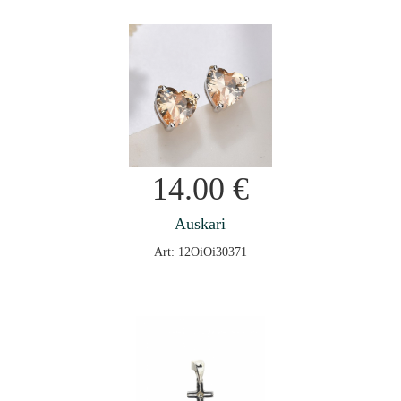
14.00
€
Auskari
Art: 12OiOi30371