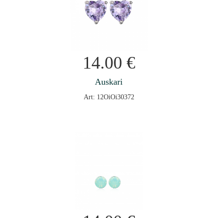
14.00
€
Auskari
Art: 12OiOi30372