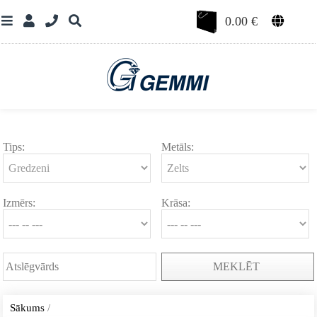
0.00
€
Tips:
Metāls:
Izmērs:
Krāsa:
MEKLĒT
Sākums
/