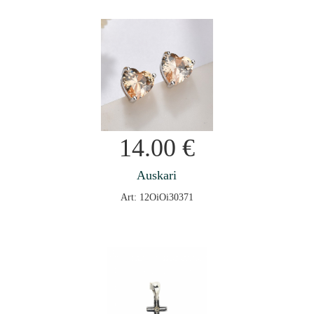
14.00
€
Auskari
Art: 12OiOi30371