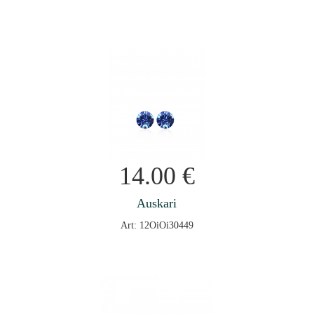
14.00
€
Auskari
Art: 12OiOi30449