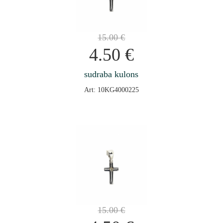
15.00
€
4.50
€
sudraba kulons
Art: 10KG4000225
15.00
€