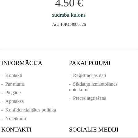
4.50
€
sudraba kulons
Art: 10KG4000226
INFORMĀCIJA
PAKALPOJUMI
-
Kontakti
-
Reģistrācijas dati
-
Par mums
-
Sīkdatņu izmantošanas
noteikumi
-
Piegāde
-
Preces atgriešana
-
Apmaksa
-
Konfidencialitātes politika
-
Noteikumi
KONTAKTI
SOCIĀLIE MĒDIJI