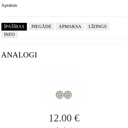
Apraksts
ĪPAŠĪBAS
PIEGĀDE
APMAKSA
LĪZINGS
INFO
ANALOGI
12.00
€