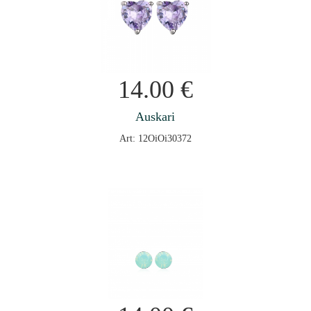
14.00
€
Auskari
Art: 12OiOi30372