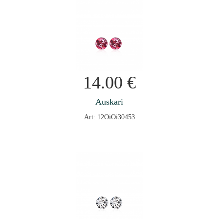
14.00
€
Auskari
Art: 12OiOi30453