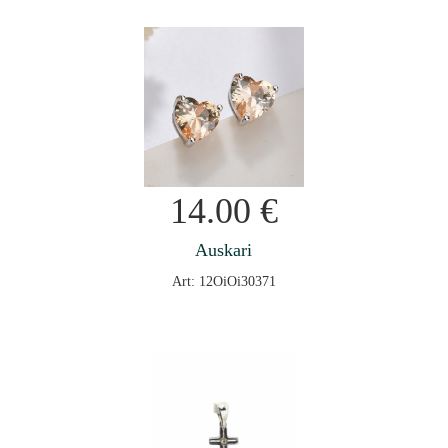
14.00
€
Auskari
Art: 12OiOi30371