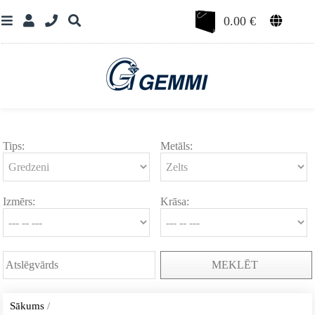
0.00
€
Tips:
Metāls:
Izmērs:
Krāsa:
MEKLĒT
Sākums
/