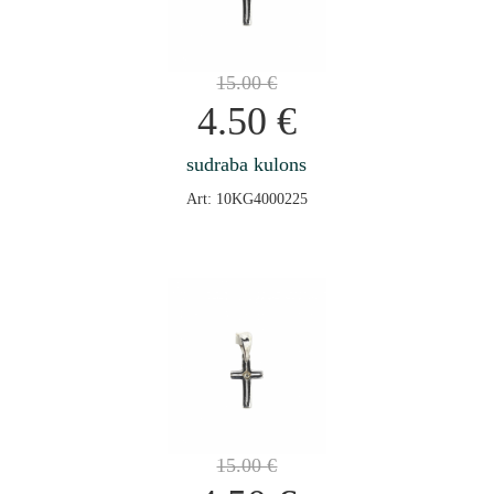
15.00
€
4.50
€
sudraba kulons
Art: 10KG4000225
15.00
€