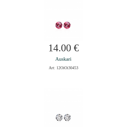
14.00
€
Auskari
Art: 12OiOi30453