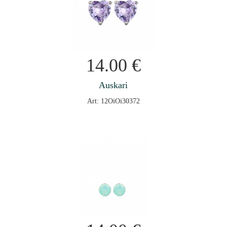
14.00
€
Auskari
Art: 12OiOi30372