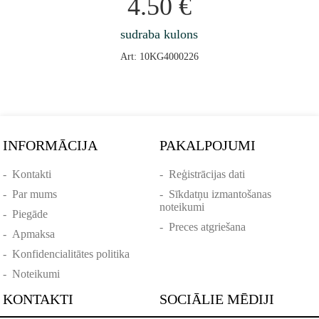
4.50
€
sudraba kulons
Art: 10KG4000226
INFORMĀCIJA
PAKALPOJUMI
-
Kontakti
-
Reģistrācijas dati
-
Par mums
-
Sīkdatņu izmantošanas
noteikumi
-
Piegāde
-
Preces atgriešana
-
Apmaksa
-
Konfidencialitātes politika
-
Noteikumi
KONTAKTI
SOCIĀLIE MĒDIJI