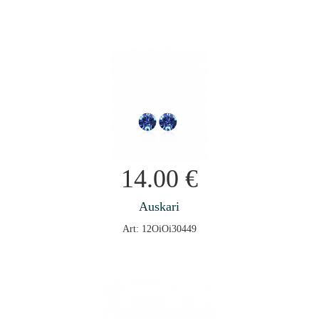
14.00
€
Auskari
Art: 12OiOi30449