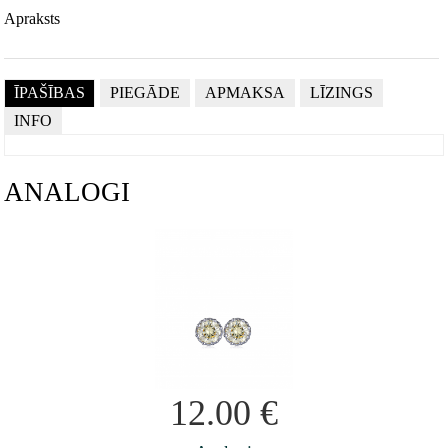
Apraksts
ĪPAŠĪBAS
PIEGĀDE
APMAKSA
LĪZINGS
INFO
ANALOGI
12.00
€