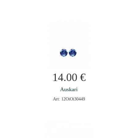
14.00
€
Auskari
Art: 12OiOi30449