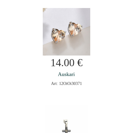
14.00
€
Auskari
Art: 12OiOi30371