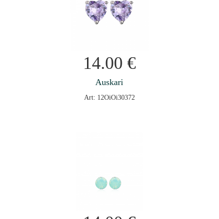
14.00
€
Auskari
Art: 12OiOi30372