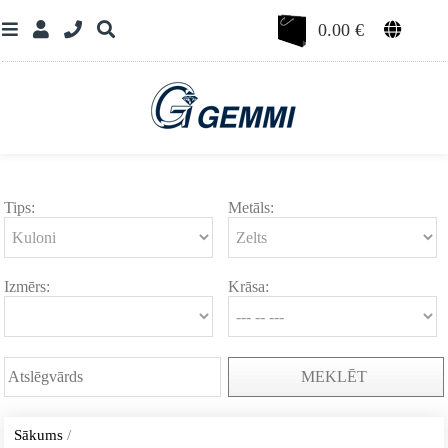
0.00
€
Tips:
Metāls:
Izmērs:
Krāsa:
MEKLĒT
Sākums
/