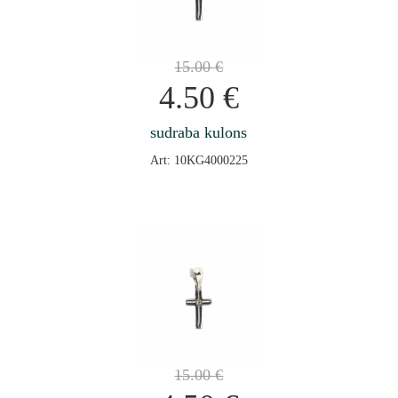
15.00
€
4.50
€
sudraba kulons
Art: 10KG4000225
15.00
€