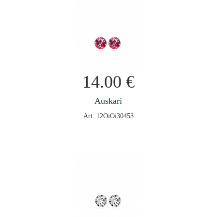
14.00
€
Auskari
Art: 12OiOi30453