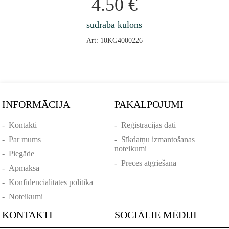
4.50
€
sudraba kulons
Art: 10KG4000226
INFORMĀCIJA
PAKALPOJUMI
-
Kontakti
-
Reģistrācijas dati
-
Par mums
-
Sīkdatņu izmantošanas
noteikumi
-
Piegāde
-
Preces atgriešana
-
Apmaksa
-
Konfidencialitātes politika
-
Noteikumi
KONTAKTI
SOCIĀLIE MĒDIJI