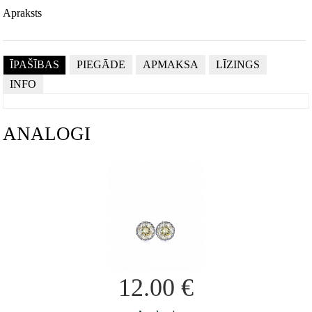
Apraksts
ĪPAŠĪBAS
PIEGĀDE
APMAKSA
LĪZINGS
INFO
ANALOGI
12.00
€