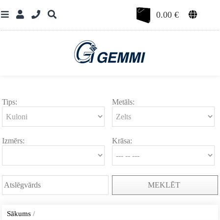
0.00
€
Tips:
Metāls:
Izmērs:
Krāsa:
MEKLĒT
Sākums
/