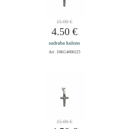
15.00
€
4.50
€
sudraba kulons
Art: 10KG4000225
15.00
€