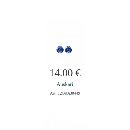
14.00
€
Auskari
Art: 12OiOi30449