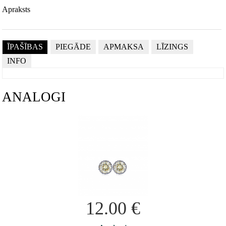
Apraksts
ĪPAŠĪBAS
PIEGĀDE
APMAKSA
LĪZINGS
INFO
ANALOGI
12.00
€