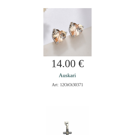
14.00
€
Auskari
Art: 12OiOi30371