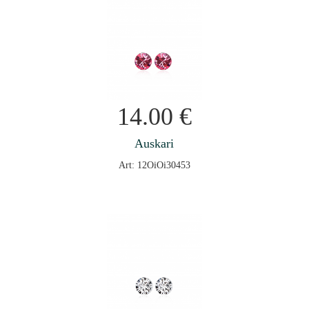
14.00
€
Auskari
Art: 12OiOi30453