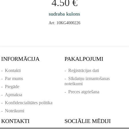
4.50
€
sudraba kulons
Art: 10KG4000226
INFORMĀCIJA
PAKALPOJUMI
-
Kontakti
-
Reģistrācijas dati
-
Par mums
-
Sīkdatņu izmantošanas
noteikumi
-
Piegāde
-
Preces atgriešana
-
Apmaksa
-
Konfidencialitātes politika
-
Noteikumi
KONTAKTI
SOCIĀLIE MĒDIJI