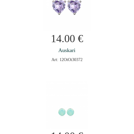
14.00
€
Auskari
Art: 12OiOi30372