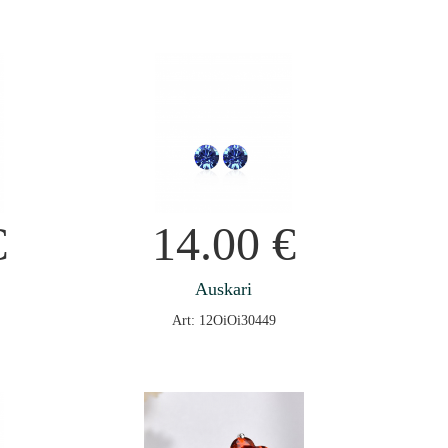
€
14.00
€
Auskari
Art: 12OiOi30449