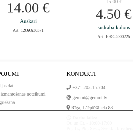
15.00
€
14.00
€
4.50
€
Auskari
sudraba kulons
Art: 12OiOi30371
Art: 10KG4000225
POJUMI
KONTAKTI
ijas dati
+371 202-15-704
 izmantošanas noteikumi
gemmi@gemmi.lv
griešana
Rīga, Lāčplēšā iela 88
Darba laiks:
Ot. un Ct. - 10:00-17:00
Pr., Tr., Pk., Sest., Svētd. - brīvdien