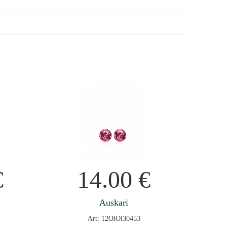
€
14.00
€
Auskari
Art: 12OiOi30453