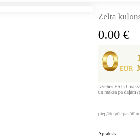
Zelta kulon
0.00
€
Izvēlies ESTO maksā
un maksā pa daļām
(
piegāde pēc pasūtīj
Apraksts