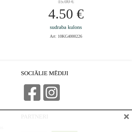
15.00
€
4.50
€
sudraba kulons
Art: 10KG4000226
SOCIĀLIE MĒDIJI
PARTNERI
as