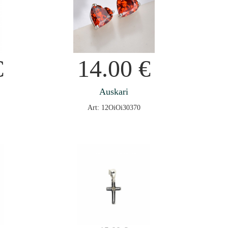
€
14.00
€
Auskari
Art: 12OiOi30370