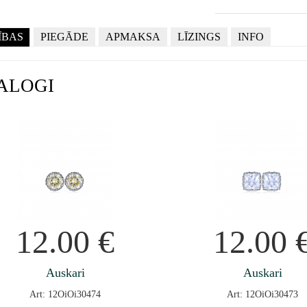
ĪBAS
PIEGĀDE
APMAKSA
LĪZINGS
INFO
ALOGI
12.00
€
12.00
Auskari
Auskari
Art: 12OiOi30474
Art: 12OiOi30473