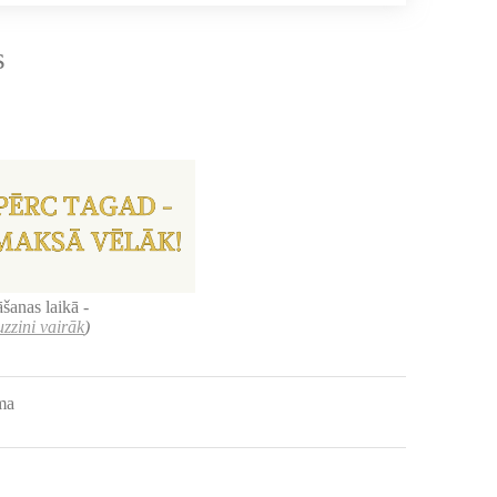
s
šanas laikā -
uzzini vairāk
)
uma