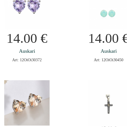
14.00
€
14.00
Auskari
Auskari
Art: 12OiOi30372
Art: 12OiOi30450