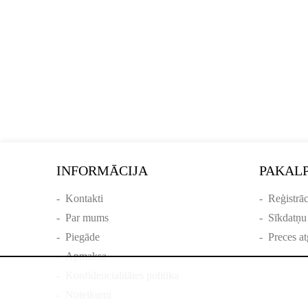
INFORMĀCIJA
PAKAL
-
Kontakti
-
Reģistrāc
-
Par mums
-
Sīkdatņu
-
Piegāde
-
Preces at
-
Apmaksa
-
Konfidencialitātes politika
-
Noteikumi