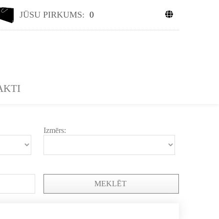
JŪSU PIRKUMS:
0
AKTI
Izmērs:
MEKLĒT