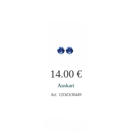
14.00
€
Auskari
Art: 12OiOi30449