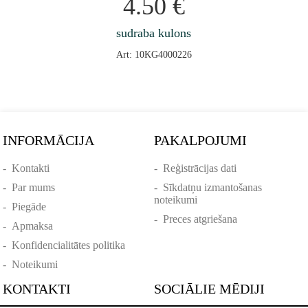
4.50
€
sudraba kulons
Art: 10KG4000226
INFORMĀCIJA
PAKALPOJUMI
-
Kontakti
-
Reģistrācijas dati
-
Par mums
-
Sīkdatņu izmantošanas
noteikumi
-
Piegāde
-
Preces atgriešana
-
Apmaksa
-
Konfidencialitātes politika
-
Noteikumi
KONTAKTI
SOCIĀLIE MĒDIJI