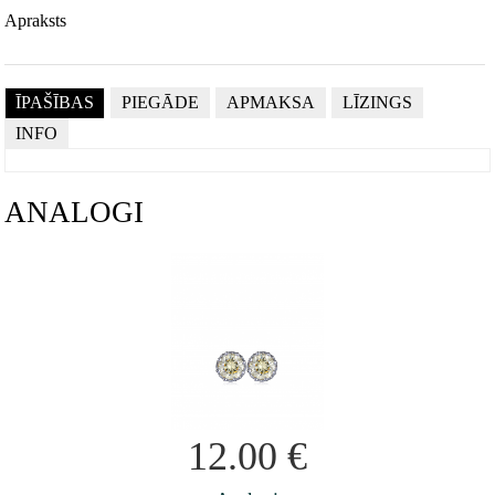
Apraksts
ĪPAŠĪBAS
PIEGĀDE
APMAKSA
LĪZINGS
INFO
ANALOGI
12.00
€