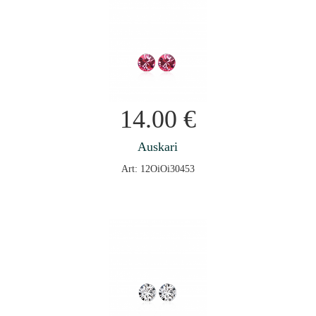
14.00
€
Auskari
Art: 12OiOi30453