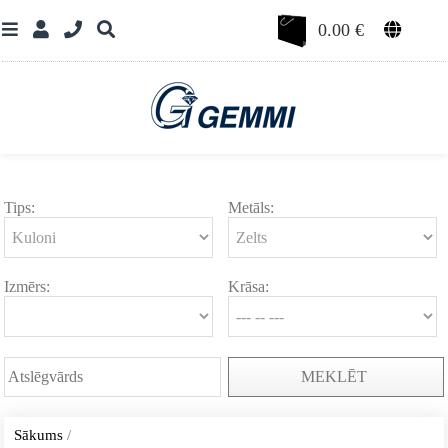
0.00
€
Tips:
Metāls:
Izmērs:
Krāsa:
MEKLĒT
Sākums
/