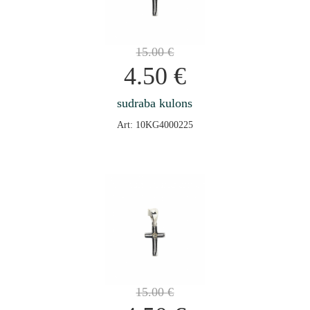
15.00
€
4.50
€
sudraba kulons
Art: 10KG4000225
15.00
€