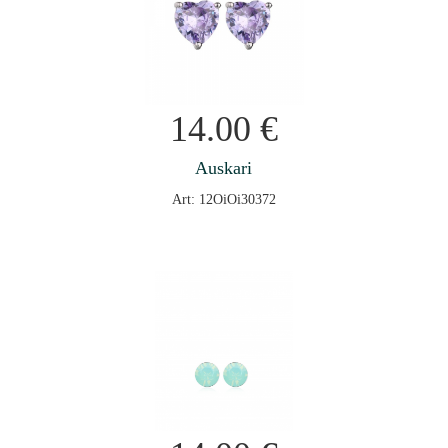
14.00
€
Auskari
Art: 12OiOi30372