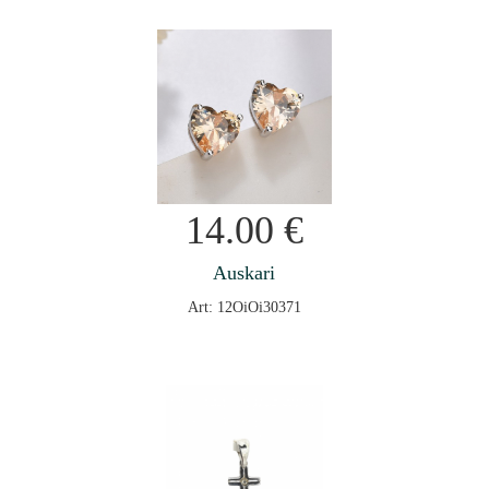
14.00
€
Auskari
Art: 12OiOi30371