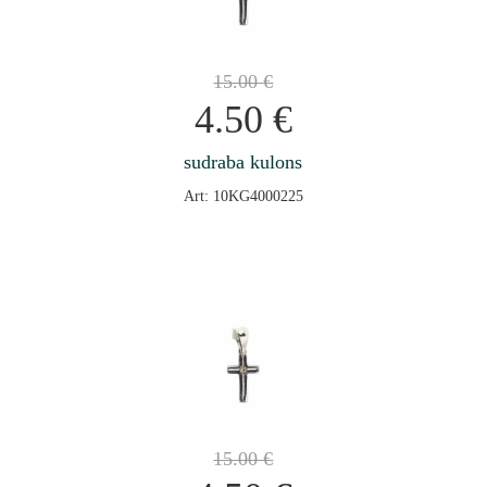
15.00
€
4.50
€
sudraba kulons
Art: 10KG4000225
15.00
€