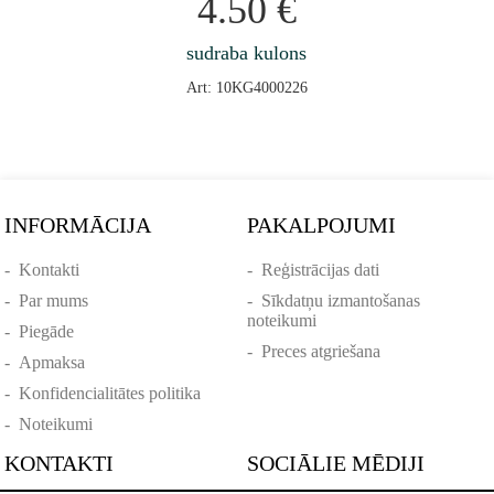
4.50
€
sudraba kulons
Art: 10KG4000226
INFORMĀCIJA
PAKALPOJUMI
-
Kontakti
-
Reģistrācijas dati
-
Par mums
-
Sīkdatņu izmantošanas
noteikumi
-
Piegāde
-
Preces atgriešana
-
Apmaksa
-
Konfidencialitātes politika
-
Noteikumi
KONTAKTI
SOCIĀLIE MĒDIJI