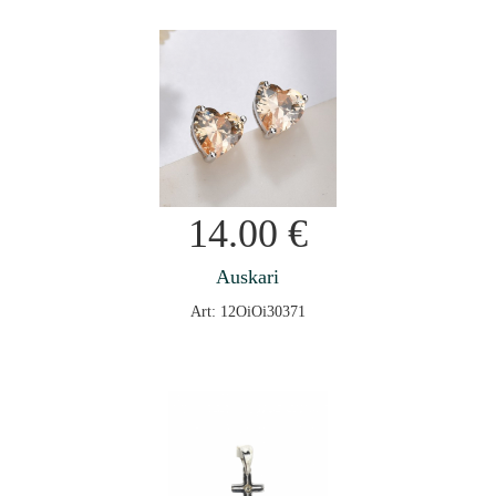
14.00
€
Auskari
Art: 12OiOi30371