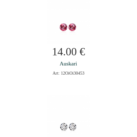
14.00
€
Auskari
Art: 12OiOi30453