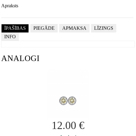
Apraksts
ĪPAŠĪBAS
PIEGĀDE
APMAKSA
LĪZINGS
INFO
ANALOGI
12.00
€