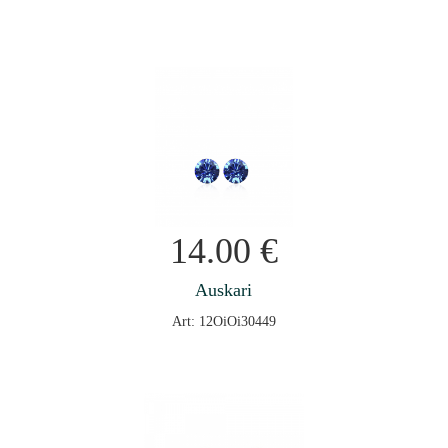
14.00
€
Auskari
Art: 12OiOi30449