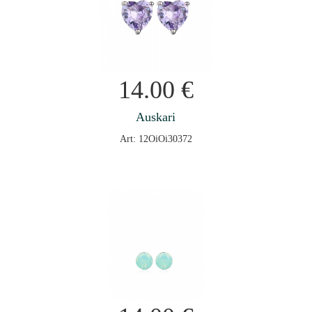
14.00
€
Auskari
Art: 12OiOi30372