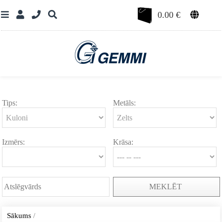
0.00
€
Tips:
Metāls:
Izmērs:
Krāsa:
MEKLĒT
Sākums
/