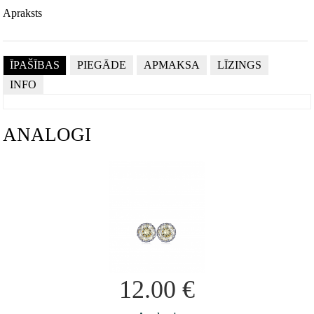
Apraksts
ĪPAŠĪBAS
PIEGĀDE
APMAKSA
LĪZINGS
INFO
ANALOGI
12.00
€