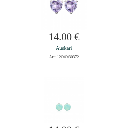
14.00
€
Auskari
Art: 12OiOi30372