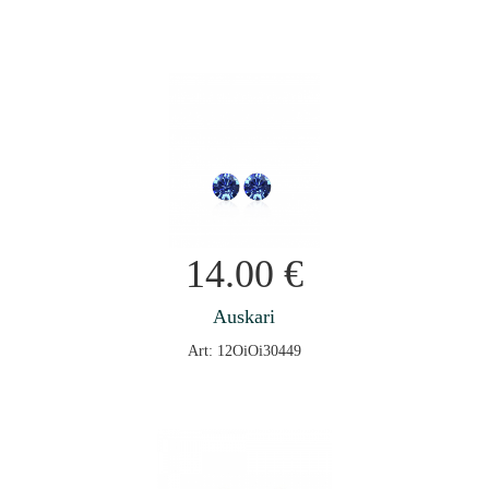
14.00
€
Auskari
Art: 12OiOi30449