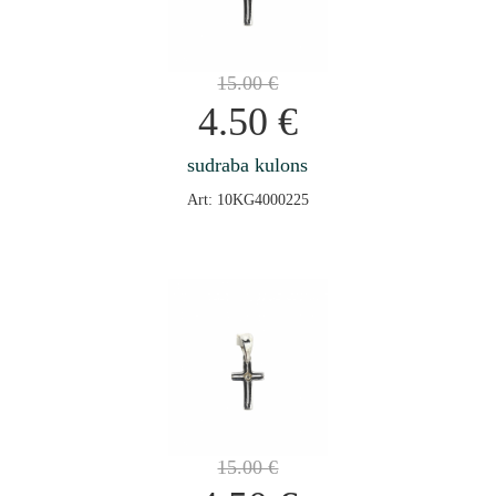
15.00
€
4.50
€
sudraba kulons
Art: 10KG4000225
15.00
€