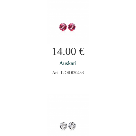
14.00
€
Auskari
Art: 12OiOi30453