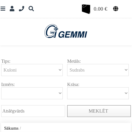
0.00
€
Tips:
Metāls:
Izmērs:
Krāsa:
MEKLĒT
Sākums
/