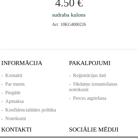
4.50
€
sudraba kulons
Art: 10KG4000226
INFORMĀCIJA
PAKALPOJUMI
-
Kontakti
-
Reģistrācijas dati
-
Par mums
-
Sīkdatņu izmantošanas
noteikumi
-
Piegāde
-
Preces atgriešana
-
Apmaksa
-
Konfidencialitātes politika
-
Noteikumi
KONTAKTI
SOCIĀLIE MĒDIJI