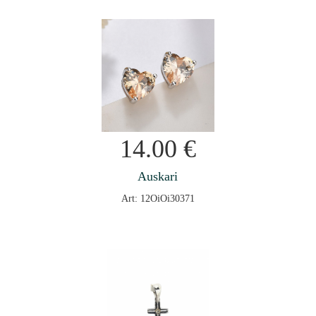
14.00
€
Auskari
Art: 12OiOi30371