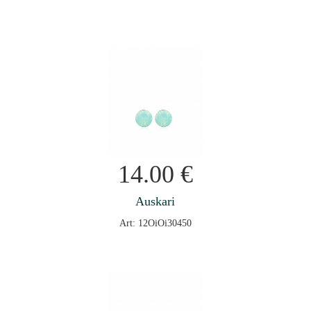
14.00
€
Auskari
Art: 12OiOi30450