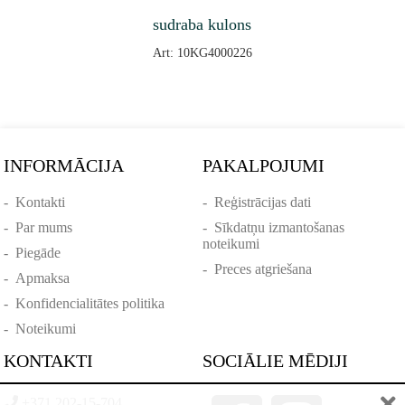
sudraba kulons
Art: 10KG4000226
INFORMĀCIJA
PAKALPOJUMI
-
Kontakti
-
Reģistrācijas dati
-
Par mums
-
Sīkdatņu izmantošanas
noteikumi
-
Piegāde
-
Preces atgriešana
-
Apmaksa
-
Konfidencialitātes politika
-
Noteikumi
KONTAKTI
SOCIĀLIE MĒDIJI
+371 202-15-704