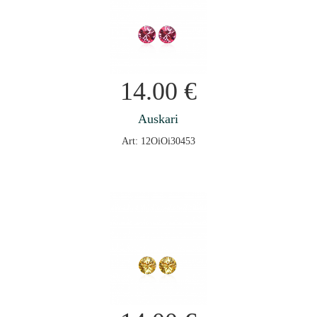
14.00
€
Auskari
Art: 12OiOi30453