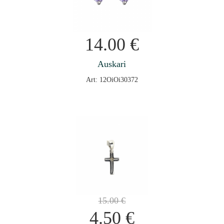
14.00
€
Auskari
Art: 12OiOi30372
15.00
€
4.50
€