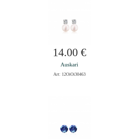
14.00
€
Auskari
Art: 12OiOi30463