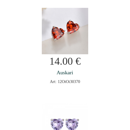
14.00
€
Auskari
Art: 12OiOi30370