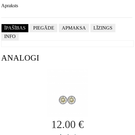
Apraksts
ĪPAŠĪBAS
PIEGĀDE
APMAKSA
LĪZINGS
INFO
ANALOGI
12.00
€