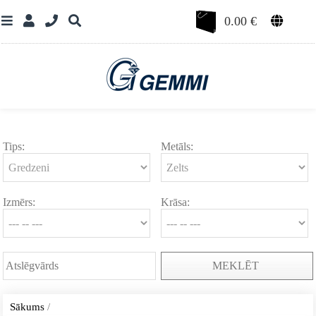
0.00
€
Tips:
Metāls:
Izmērs:
Krāsa:
MEKLĒT
Sākums
/