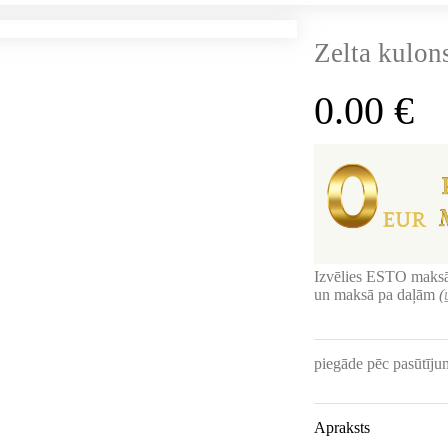
Zelta kulon
0.00
€
Izvēlies ESTO maksā
un maksā pa daļām
(
piegāde pēc pasūtīj
Apraksts