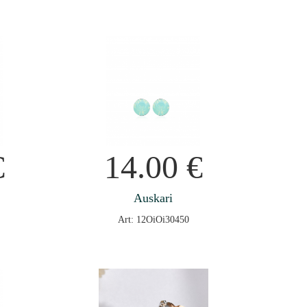
€
14.00
€
Auskari
Art: 12OiOi30450