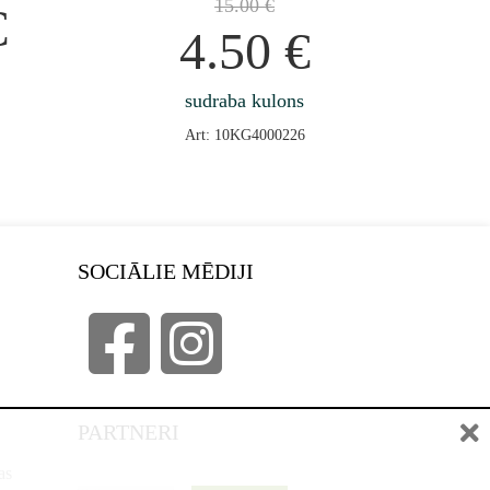
15.00
€
€
4.50
€
sudraba kulons
Art: 10KG4000226
SOCIĀLIE MĒDIJI
PARTNERI
as