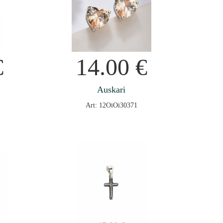
€
14.00
€
Auskari
Art: 12OiOi30371