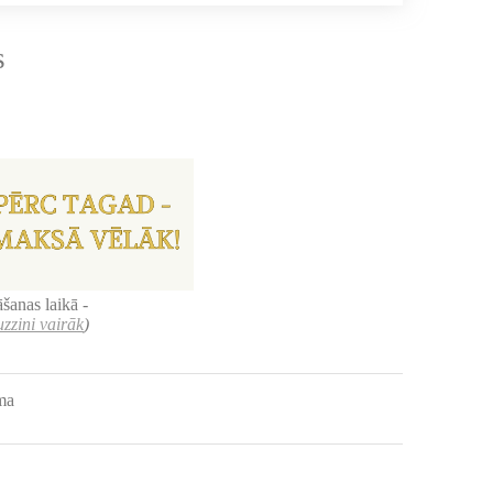
s
šanas laikā -
uzzini vairāk
)
uma