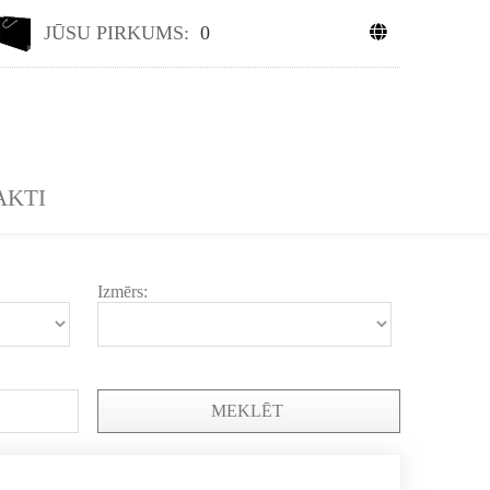
JŪSU PIRKUMS:
0
AKTI
Izmērs:
MEKLĒT