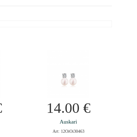
€
14.00
€
Auskari
Art: 12OiOi30463