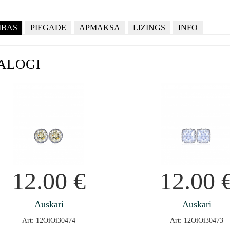
ĪBAS
PIEGĀDE
APMAKSA
LĪZINGS
INFO
ALOGI
12.00
€
12.00
Auskari
Auskari
Art: 12OiOi30474
Art: 12OiOi30473