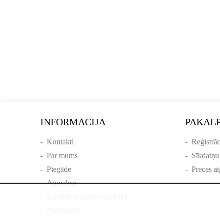
INFORMĀCIJA
PAKAL
-
Kontakti
-
Reģistrāc
-
Par mums
-
Sīkdatņu
-
Piegāde
-
Preces at
-
Apmaksa
-
Konfidencialitātes politika
-
Noteikumi