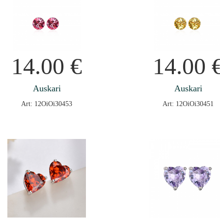
14.00
€
14.00
Auskari
Auskari
Art: 12OiOi30453
Art: 12OiOi30451