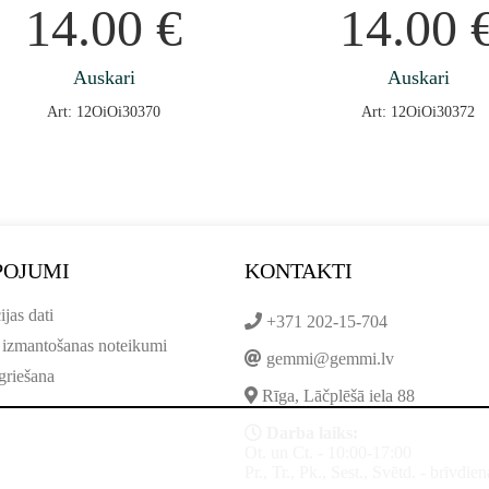
14.00
€
14.00
Auskari
Auskari
Art: 12OiOi30370
Art: 12OiOi30372
POJUMI
KONTAKTI
ijas dati
+371 202-15-704
 izmantošanas noteikumi
gemmi@gemmi.lv
griešana
Rīga, Lāčplēšā iela 88
Darba laiks:
Ot. un Ct. - 10:00-17:00
Pr., Tr., Pk., Sest., Svētd. - brīvdien