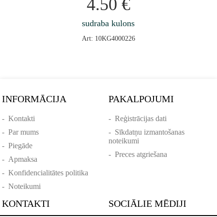
4.50
€
sudraba kulons
Art: 10KG4000226
INFORMĀCIJA
PAKALPOJUMI
-
Kontakti
-
Reģistrācijas dati
-
Par mums
-
Sīkdatņu izmantošanas
noteikumi
-
Piegāde
-
Preces atgriešana
-
Apmaksa
-
Konfidencialitātes politika
-
Noteikumi
KONTAKTI
SOCIĀLIE MĒDIJI