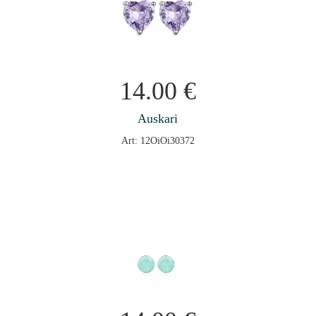
14.00
€
Auskari
Art: 12OiOi30372