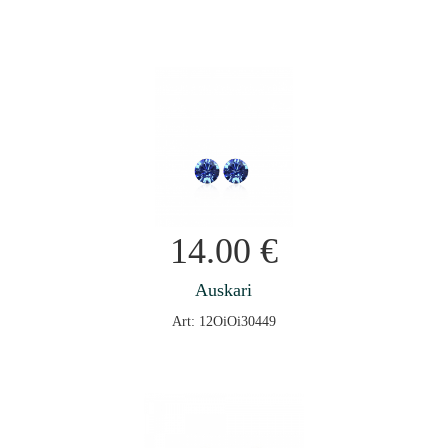
14.00
€
Auskari
Art: 12OiOi30449