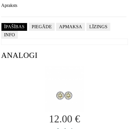
Apraksts
ĪPAŠĪBAS
PIEGĀDE
APMAKSA
LĪZINGS
INFO
ANALOGI
12.00
€