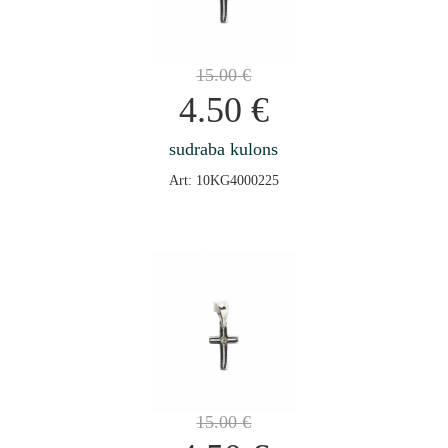
15.00
€
4.50
€
sudraba kulons
Art: 10KG4000225
15.00
€