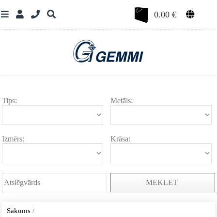
0.00
€
Tips:
Metāls:
Izmērs:
Krāsa:
MEKLĒT
Sākums
/