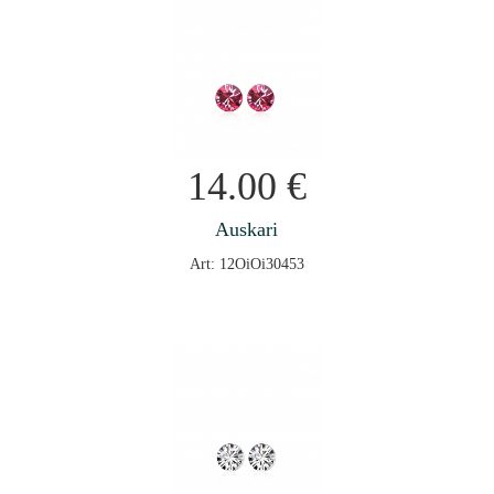
14.00
€
Auskari
Art: 12OiOi30453