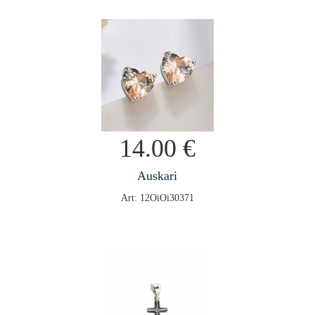
14.00
€
Auskari
Art: 12OiOi30371