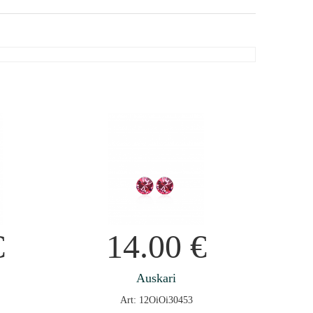
€
14.00
€
Auskari
Art: 12OiOi30453