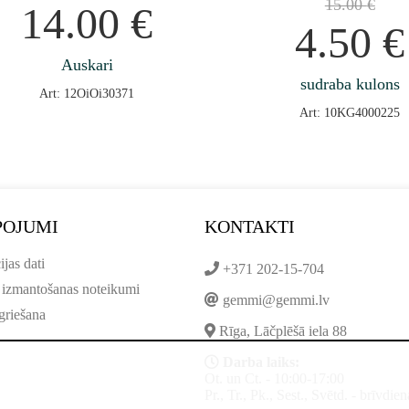
15.00
€
14.00
€
4.50
€
Auskari
sudraba kulons
Art: 12OiOi30371
Art: 10KG4000225
POJUMI
KONTAKTI
ijas dati
+371 202-15-704
 izmantošanas noteikumi
gemmi@gemmi.lv
griešana
Rīga, Lāčplēšā iela 88
Darba laiks:
Ot. un Ct. - 10:00-17:00
Pr., Tr., Pk., Sest., Svētd. - brīvdien