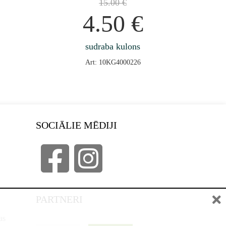
15.00
€
4.50
€
sudraba kulons
Art: 10KG4000226
SOCIĀLIE MĒDIJI
PARTNERI
as