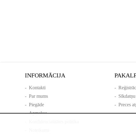
INFORMĀCIJA
PAKAL
-
Kontakti
-
Reģistrāc
-
Par mums
-
Sīkdatņu
-
Piegāde
-
Preces at
-
Apmaksa
-
Konfidencialitātes politika
-
Noteikumi