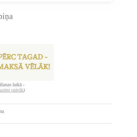
biņa
šanas laikā -
uzzini vairāk
)
uma