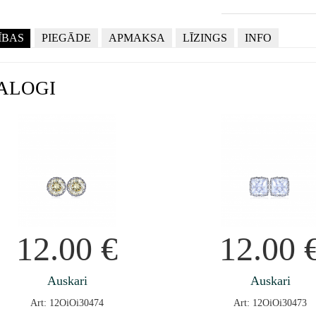
ĪBAS
PIEGĀDE
APMAKSA
LĪZINGS
INFO
ALOGI
12.00
€
12.00
Auskari
Auskari
Art: 12OiOi30474
Art: 12OiOi30473