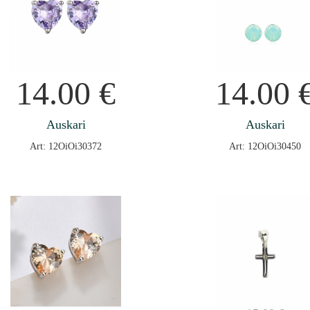
14.00
€
14.00
Auskari
Auskari
Art: 12OiOi30372
Art: 12OiOi30450