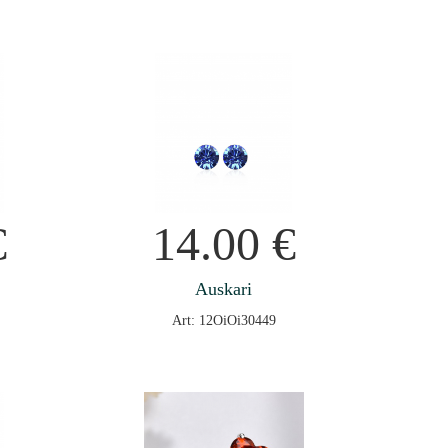
€
14.00
€
Auskari
Art: 12OiOi30449