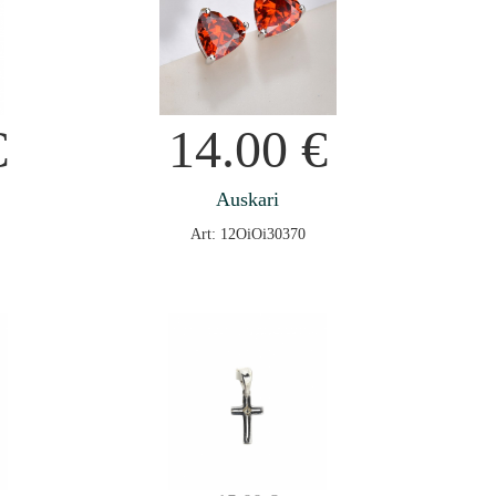
€
14.00
€
Auskari
Art: 12OiOi30370