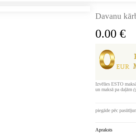
Davanu kār
0.00
€
Izvēlies ESTO maksā
un maksā pa daļām
(
piegāde pēc pasūtīj
Apraksts