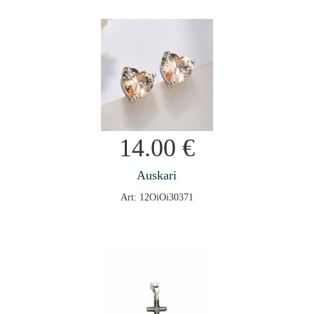
14.00
€
Auskari
Art: 12OiOi30371