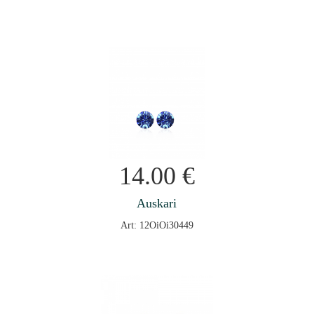
14.00
€
Auskari
Art: 12OiOi30449