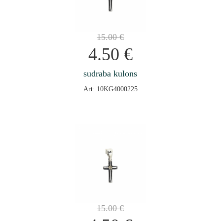
15.00
€
4.50
€
sudraba kulons
Art: 10KG4000225
15.00
€