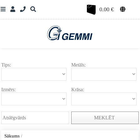
0.00
€
Tips:
Metāls:
Izmērs:
Krāsa:
MEKLĒT
Sākums
/