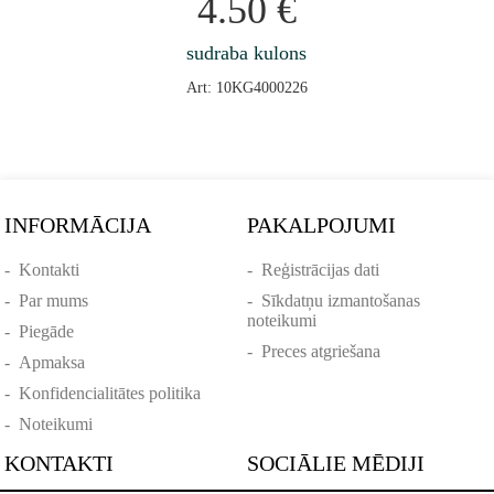
4.50
€
sudraba kulons
Art: 10KG4000226
INFORMĀCIJA
PAKALPOJUMI
-
Kontakti
-
Reģistrācijas dati
-
Par mums
-
Sīkdatņu izmantošanas
noteikumi
-
Piegāde
-
Preces atgriešana
-
Apmaksa
-
Konfidencialitātes politika
-
Noteikumi
KONTAKTI
SOCIĀLIE MĒDIJI