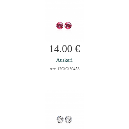
14.00
€
Auskari
Art: 12OiOi30453