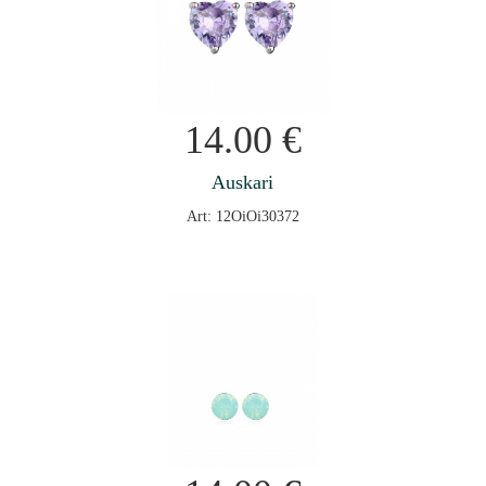
14.00
€
Auskari
Art: 12OiOi30372