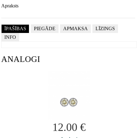
Apraksts
ĪPAŠĪBAS
PIEGĀDE
APMAKSA
LĪZINGS
INFO
ANALOGI
12.00
€