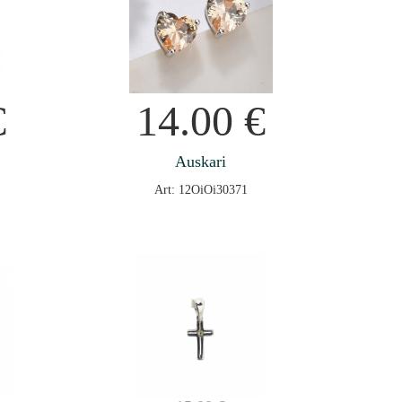
€
14.00
€
Auskari
Art: 12OiOi30371