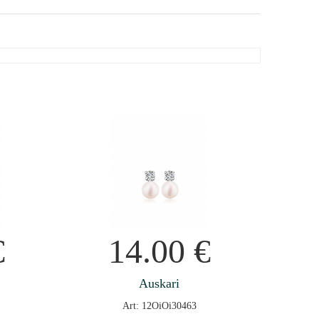
€
14.00
€
Auskari
Art: 12OiOi30463