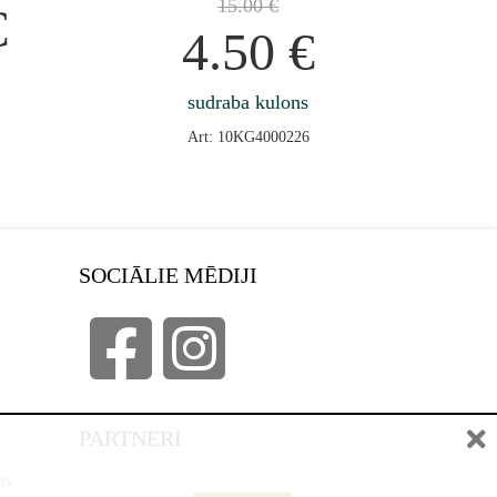
15.00
€
€
4.50
€
sudraba kulons
Art: 10KG4000226
SOCIĀLIE MĒDIJI
PARTNERI
as