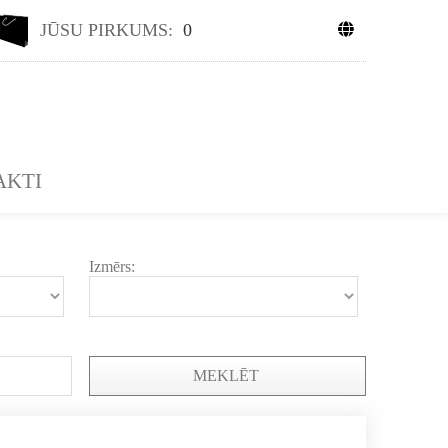
JŪSU PIRKUMS:
0
AKTI
Izmērs:
MEKLĒT