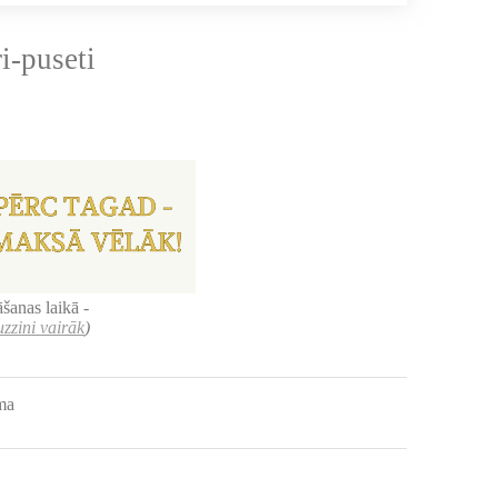
i-puseti
šanas laikā -
uzzini vairāk
)
uma