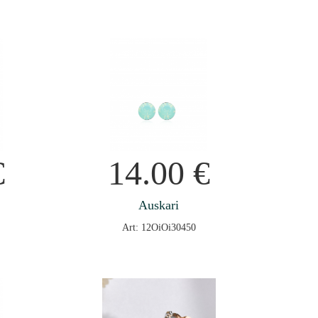
€
14.00
€
Auskari
Art: 12OiOi30450