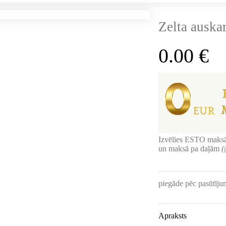
Zelta auskar
0.00
€
Izvēlies ESTO maksā
un maksā pa daļām
(
piegāde pēc pasūtīj
Apraksts