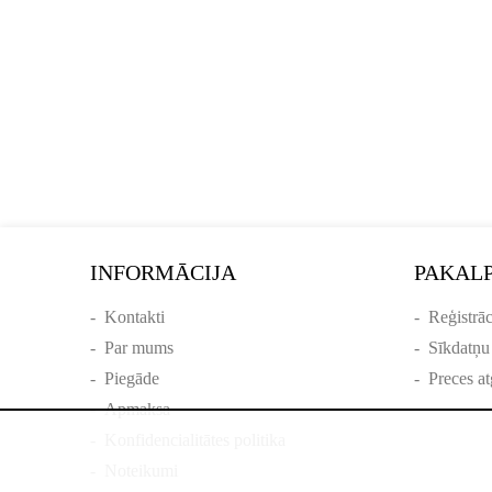
INFORMĀCIJA
PAKAL
-
Kontakti
-
Reģistrāc
-
Par mums
-
Sīkdatņu
-
Piegāde
-
Preces at
-
Apmaksa
-
Konfidencialitātes politika
-
Noteikumi