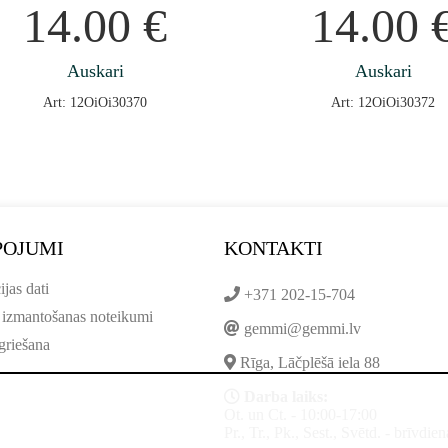
14.00
€
14.00
Auskari
Auskari
Art: 12OiOi30370
Art: 12OiOi30372
POJUMI
KONTAKTI
ijas dati
+371 202-15-704
 izmantošanas noteikumi
gemmi@gemmi.lv
griešana
Rīga, Lāčplēšā iela 88
Darba laiks:
Ot. un Ct. - 10:00-17:00
Pr., Tr., Pk., Sest., Svētd. - brīvdien