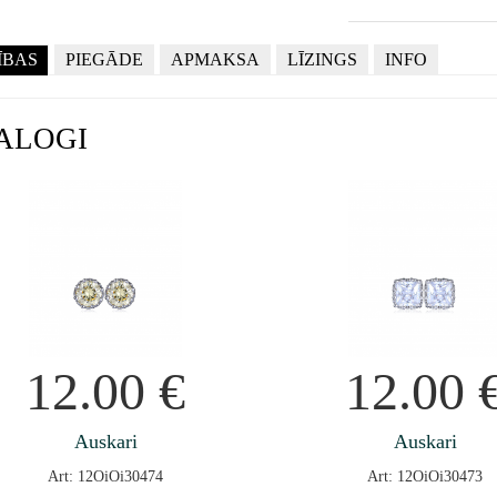
ĪBAS
PIEGĀDE
APMAKSA
LĪZINGS
INFO
ALOGI
12.00
€
12.00
Auskari
Auskari
Art: 12OiOi30474
Art: 12OiOi30473