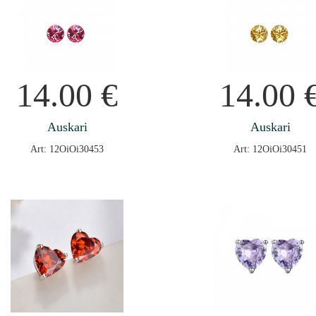
14.00
€
14.00
Auskari
Auskari
Art: 12OiOi30453
Art: 12OiOi30451