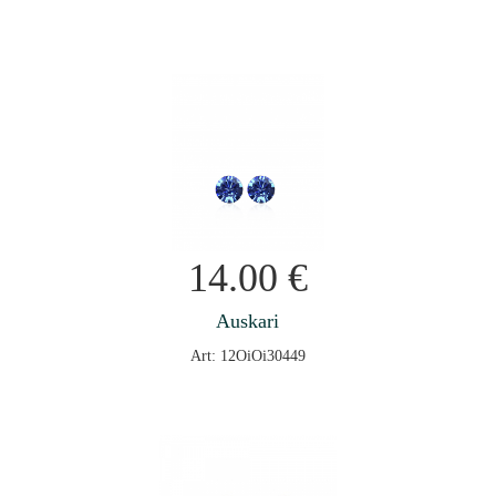
14.00
€
Auskari
Art: 12OiOi30449