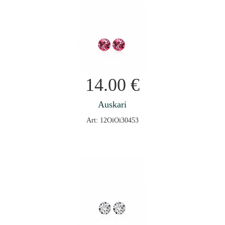
14.00
€
Auskari
Art: 12OiOi30453