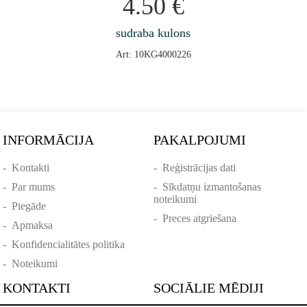
4.50
€
sudraba kulons
Art: 10KG4000226
INFORMĀCIJA
PAKALPOJUMI
-
Kontakti
-
Reģistrācijas dati
-
Par mums
-
Sīkdatņu izmantošanas
noteikumi
-
Piegāde
-
Preces atgriešana
-
Apmaksa
-
Konfidencialitātes politika
-
Noteikumi
KONTAKTI
SOCIĀLIE MĒDIJI