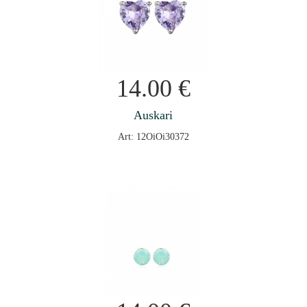
14.00
€
Auskari
Art: 12OiOi30372