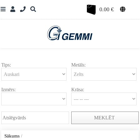
0.00
€
Tips:
Metāls:
Izmērs:
Krāsa:
MEKLĒT
Sākums
/