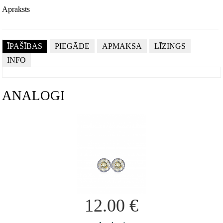
Apraksts
ĪPAŠĪBAS
PIEGĀDE
APMAKSA
LĪZINGS
INFO
ANALOGI
12.00
€