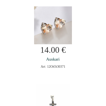
14.00
€
Auskari
Art: 12OiOi30371