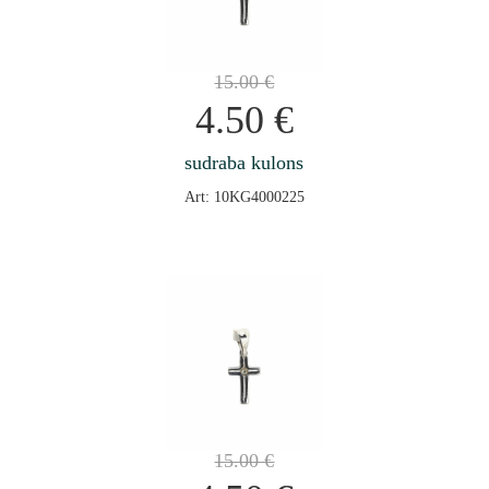
15.00
€
4.50
€
sudraba kulons
Art: 10KG4000225
15.00
€