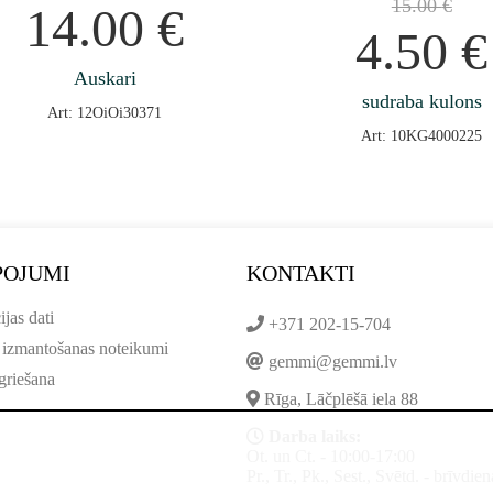
15.00
€
14.00
€
4.50
€
Auskari
sudraba kulons
Art: 12OiOi30371
Art: 10KG4000225
POJUMI
KONTAKTI
ijas dati
+371 202-15-704
 izmantošanas noteikumi
gemmi@gemmi.lv
griešana
Rīga, Lāčplēšā iela 88
Darba laiks:
Ot. un Ct. - 10:00-17:00
Pr., Tr., Pk., Sest., Svētd. - brīvdien