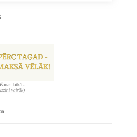
s
šanas laikā -
uzzini vairāk
)
uma