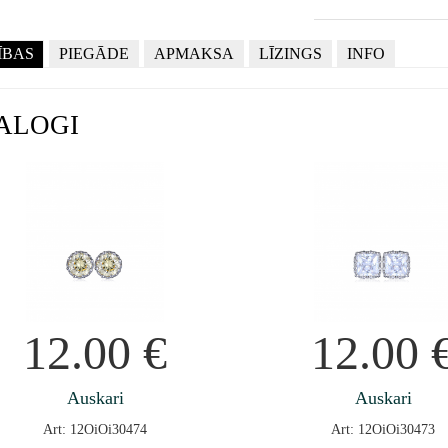
ĪBAS
PIEGĀDE
APMAKSA
LĪZINGS
INFO
ALOGI
12.00
€
12.00
Auskari
Auskari
Art: 12OiOi30474
Art: 12OiOi30473