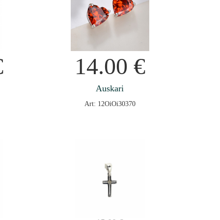
€
14.00
€
Auskari
Art: 12OiOi30370