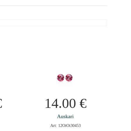
€
14.00
€
Auskari
Art: 12OiOi30453