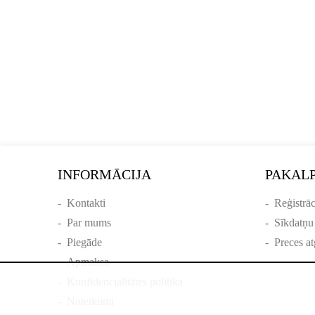
INFORMĀCIJA
PAKAL
-
Kontakti
-
Reģistrāc
-
Par mums
-
Sīkdatņu
-
Piegāde
-
Preces at
-
Apmaksa
-
Konfidencialitātes politika
-
Noteikumi