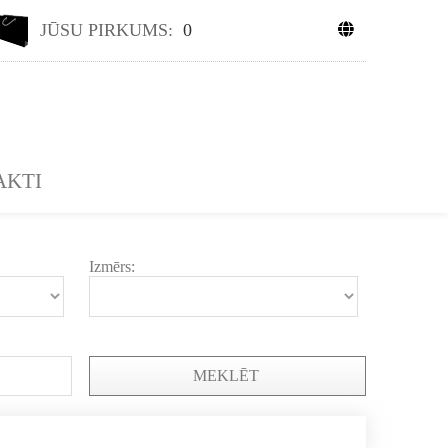
JŪSU PIRKUMS:
0
AKTI
Izmērs:
MEKLĒT