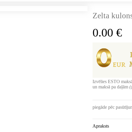
Zelta kulon
0.00
€
Izvēlies ESTO maksā
un maksā pa daļām
(
piegāde pēc pasūtīj
Apraksts