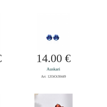
€
14.00
€
Auskari
Art: 12OiOi30449