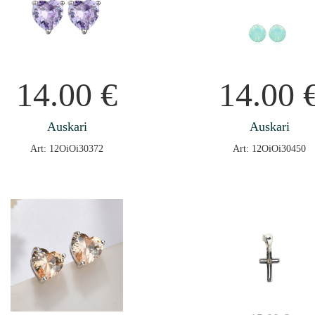
14.00
€
14.00
Auskari
Auskari
Art: 12OiOi30372
Art: 12OiOi30450