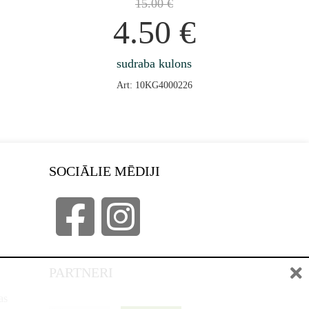
15.00
€
4.50
€
sudraba kulons
Art: 10KG4000226
SOCIĀLIE MĒDIJI
PARTNERI
as