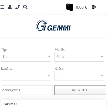
0.00
€
Tips:
Metāls:
Izmērs:
Krāsa:
MEKLĒT
Sākums
/