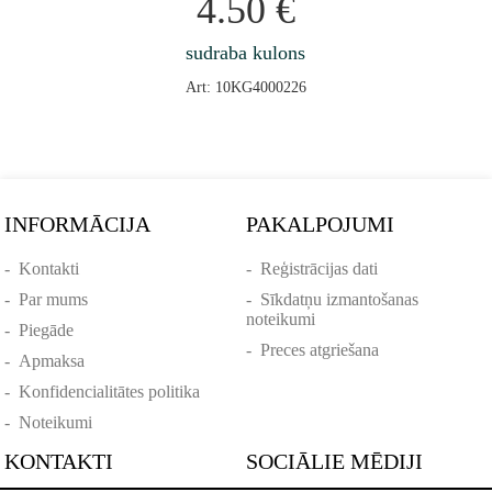
4.50
€
sudraba kulons
Art: 10KG4000226
INFORMĀCIJA
PAKALPOJUMI
-
Kontakti
-
Reģistrācijas dati
-
Par mums
-
Sīkdatņu izmantošanas
noteikumi
-
Piegāde
-
Preces atgriešana
-
Apmaksa
-
Konfidencialitātes politika
-
Noteikumi
KONTAKTI
SOCIĀLIE MĒDIJI