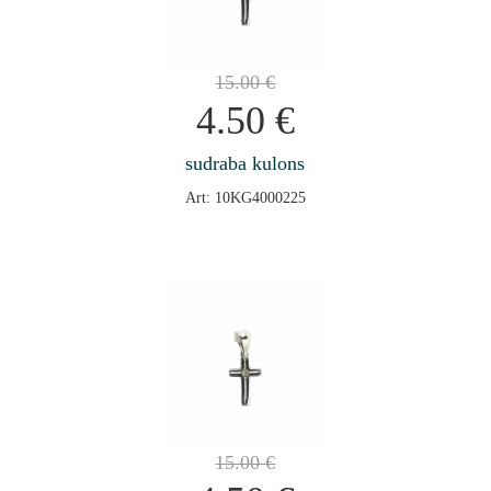
15.00
€
4.50
€
sudraba kulons
Art: 10KG4000225
15.00
€