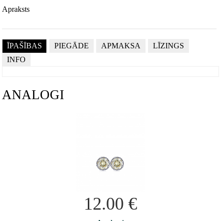
Apraksts
ĪPAŠĪBAS
PIEGĀDE
APMAKSA
LĪZINGS
INFO
ANALOGI
12.00
€