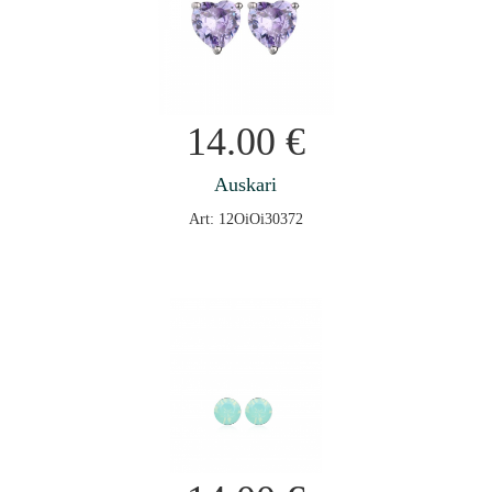
14.00
€
Auskari
Art: 12OiOi30372