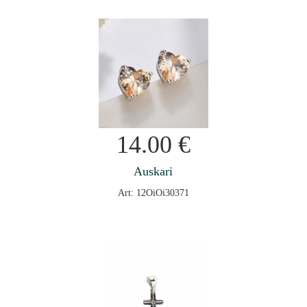
14.00
€
Auskari
Art: 12OiOi30371