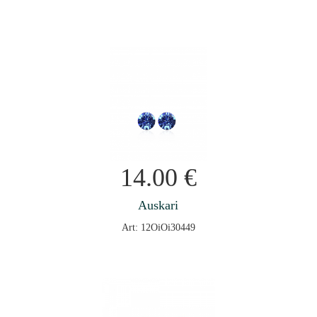
14.00
€
Auskari
Art: 12OiOi30449