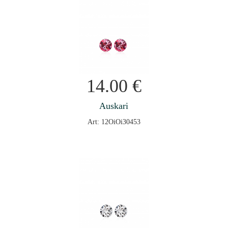
14.00
€
Auskari
Art: 12OiOi30453