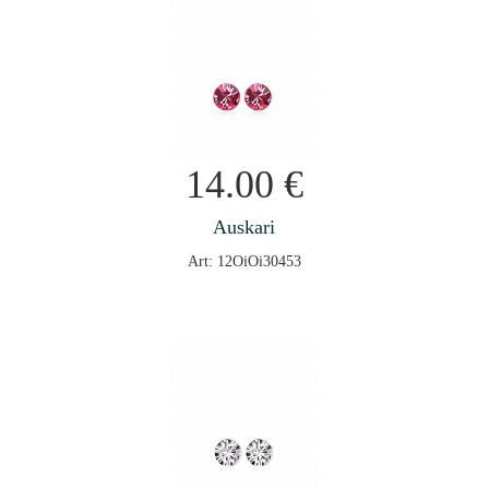
14.00
€
Auskari
Art: 12OiOi30453