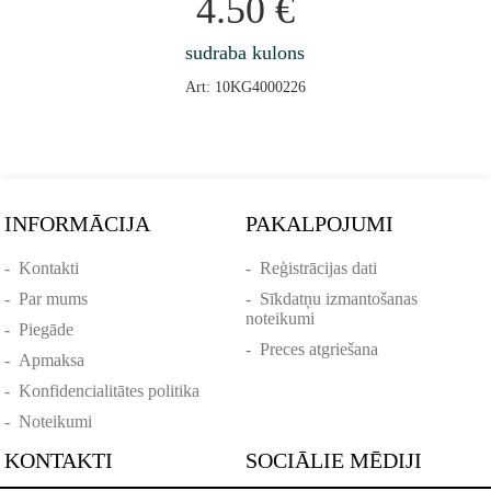
4.50
€
sudraba kulons
Art: 10KG4000226
INFORMĀCIJA
PAKALPOJUMI
-
Kontakti
-
Reģistrācijas dati
-
Par mums
-
Sīkdatņu izmantošanas
noteikumi
-
Piegāde
-
Preces atgriešana
-
Apmaksa
-
Konfidencialitātes politika
-
Noteikumi
KONTAKTI
SOCIĀLIE MĒDIJI