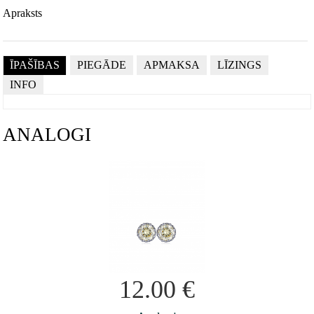
Apraksts
ĪPAŠĪBAS
PIEGĀDE
APMAKSA
LĪZINGS
INFO
ANALOGI
12.00
€