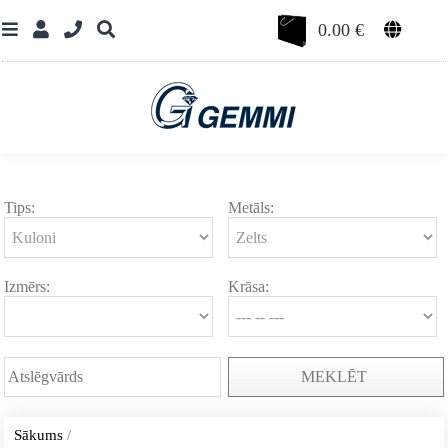
0.00
€
Tips:
Metāls:
Izmērs:
Krāsa:
MEKLĒT
Sākums
/