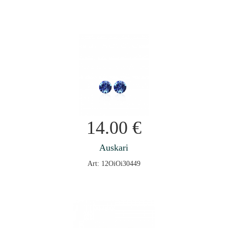
14.00
€
Auskari
Art: 12OiOi30449