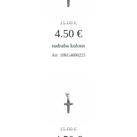
15.00
€
4.50
€
sudraba kulons
Art: 10KG4000225
15.00
€