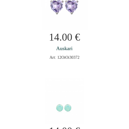
14.00
€
Auskari
Art: 12OiOi30372