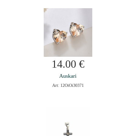
14.00
€
Auskari
Art: 12OiOi30371