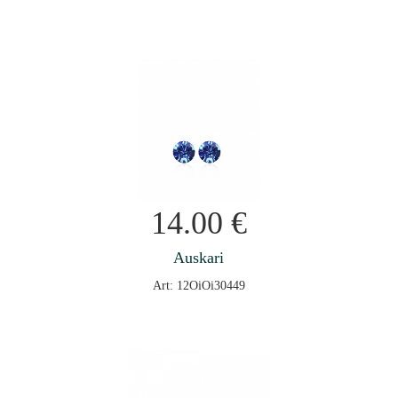
14.00
€
Auskari
Art: 12OiOi30449