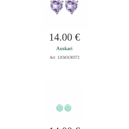
14.00
€
Auskari
Art: 12OiOi30372