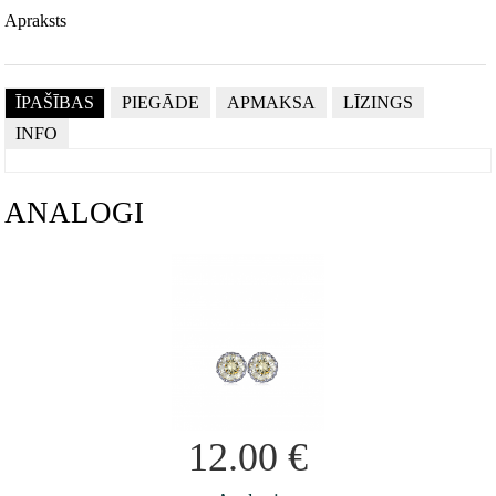
Apraksts
ĪPAŠĪBAS
PIEGĀDE
APMAKSA
LĪZINGS
INFO
ANALOGI
12.00
€