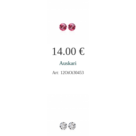
14.00
€
Auskari
Art: 12OiOi30453