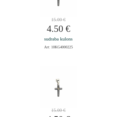
15.00
€
4.50
€
sudraba kulons
Art: 10KG4000225
15.00
€