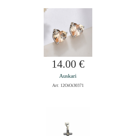
14.00
€
Auskari
Art: 12OiOi30371