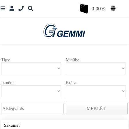
0.00
€
Tips:
Metāls:
Izmērs:
Krāsa:
MEKLĒT
Sākums
/