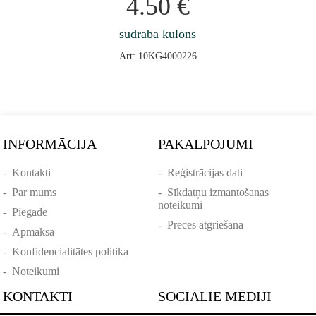
4.50
€
sudraba kulons
Art: 10KG4000226
INFORMĀCIJA
PAKALPOJUMI
-
Kontakti
-
Reģistrācijas dati
-
Par mums
-
Sīkdatņu izmantošanas
noteikumi
-
Piegāde
-
Preces atgriešana
-
Apmaksa
-
Konfidencialitātes politika
-
Noteikumi
KONTAKTI
SOCIĀLIE MĒDIJI