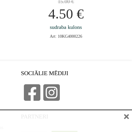
15.00
€
4.50
€
sudraba kulons
Art: 10KG4000226
SOCIĀLIE MĒDIJI
PARTNERI
as