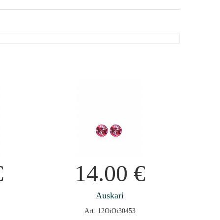
€
14.00
€
Auskari
Art: 12OiOi30453