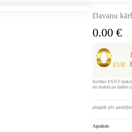
Davanu kār
0.00
€
Izvēlies ESTO maksā
un maksā pa daļām
(
piegāde pēc pasūtīj
Apraksts