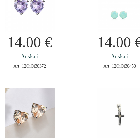
14.00
€
14.00
Auskari
Auskari
Art: 12OiOi30372
Art: 12OiOi30450