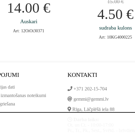
15.00
€
14.00
€
4.50
€
Auskari
sudraba kulons
Art: 12OiOi30371
Art: 10KG4000225
POJUMI
KONTAKTI
ijas dati
+371 202-15-704
 izmantošanas noteikumi
gemmi@gemmi.lv
griešana
Rīga, Lāčplēšā iela 88
Darba laiks:
Ot. un Ct. - 10:00-17:00
Pr., Tr., Pk., Sest., Svētd. - brīvdien