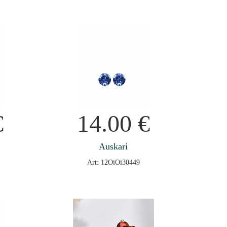
€
14.00
€
Auskari
Art: 12OiOi30449