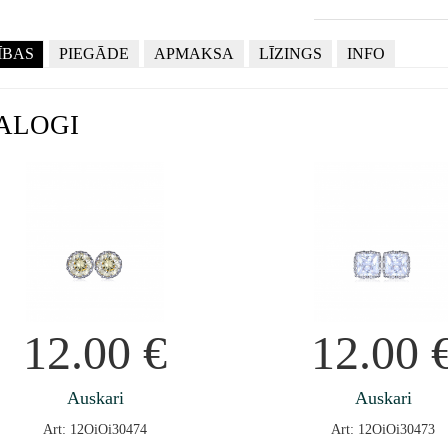
ĪBAS
PIEGĀDE
APMAKSA
LĪZINGS
INFO
ALOGI
12.00
€
12.00
Auskari
Auskari
Art: 12OiOi30474
Art: 12OiOi30473