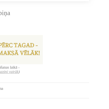
biņa
šanas laikā -
uzzini vairāk
)
uma