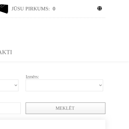
JŪSU PIRKUMS:
0
AKTI
Izmērs:
MEKLĒT