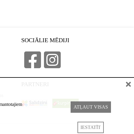
SOCIĀLIE MĒDIJI
PARTNERI
as
izmantotajiem
ATĻAUT VISAS
IESTATĪT