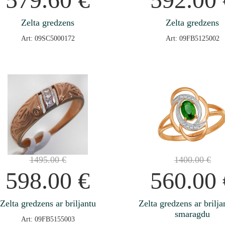
Zelta gredzens
Zelta gredzens
Art: 09SC5000172
Art: 09FB5125002
1495.00
€
1400.00
€
598.00
€
560.00
Zelta gredzens ar briljantu
Zelta gredzens ar brilja
smaragdu
Art: 09FB5155003