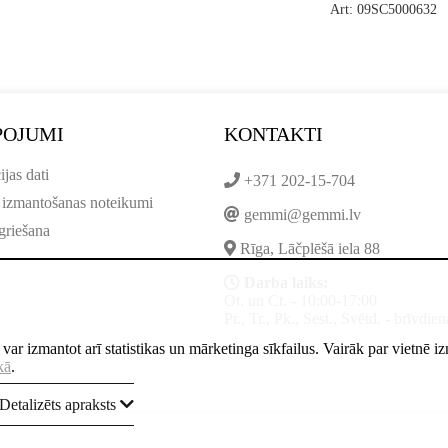
Art: 09SC5000632
POJUMI
KONTAKTI
ijas dati
+371 202-15-704
 izmantošanas noteikumi
gemmi@gemmi.lv
griešana
Rīga, Lāčplēšā iela 88
Darba laiks:
Ot. un Ct. - 10:00-17:00
Pr., Tr., Pk., Sest., Svētd. - brīvdien
ne var izmantot arī statistikas un mārketinga sīkfailus. Vairāk par vietnē 
kā
.
Detalizēts apraksts