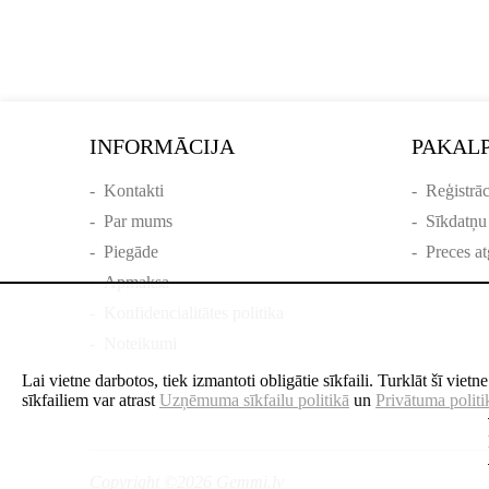
INFORMĀCIJA
PAKAL
-
Kontakti
-
Reģistrāc
-
Par mums
-
Sīkdatņu
-
Piegāde
-
Preces at
-
Apmaksa
-
Konfidencialitātes politika
-
Noteikumi
Lai vietne darbotos, tiek izmantoti obligātie sīkfaili. Turklāt šī viet
sīkfailiem var atrast
Uzņēmuma sīkfailu politikā
un
Privātuma politi
Copyright ©2026 Gemmi.lv