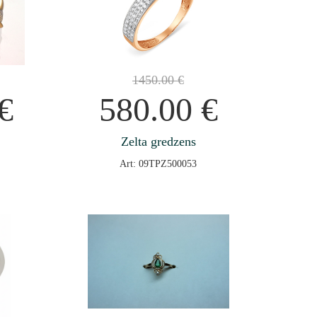
1450.00
€
€
580.00
€
Zelta gredzens
Art: 09TPZ500053