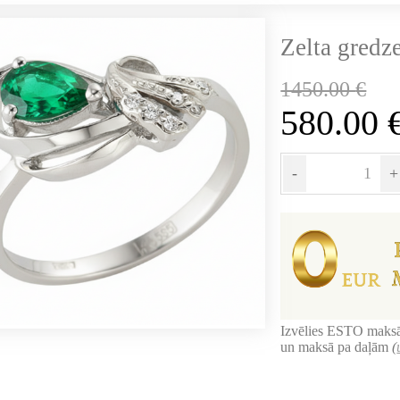
Zelta gredz
1450.00
€
580.00
-
+
Izvēlies ESTO maksā
un maksā pa daļām
(