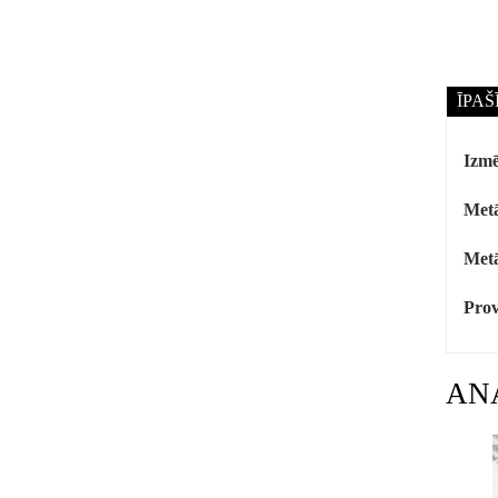
ĪPAŠ
Izmē
Metā
Metā
Prov
AN