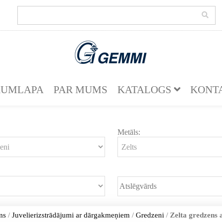
KUMLAPA
PAR MUMS
KATALOGS
KONT
Metāls:
ms
/
Juvelierizstrādājumi ar dārgakmeņiem
/
Gredzeni
/
Zelta gredzens 