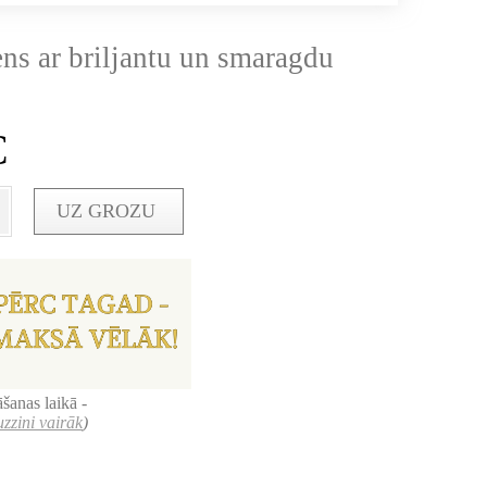
ens ar briljantu un smaragdu
€
UZ GROZU
šanas laikā -
uzzini vairāk
)