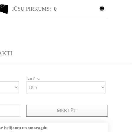
JŪSU PIRKUMS:
0
AKTI
Izmērs:
MEKLĒT
ar briljantu un smaragdu