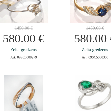
1450.00
€
1450.00
€
580.00
€
580.00
Zelta gredzens
Zelta gredzens
Art: 09SC5000279
Art: 09SC5000300