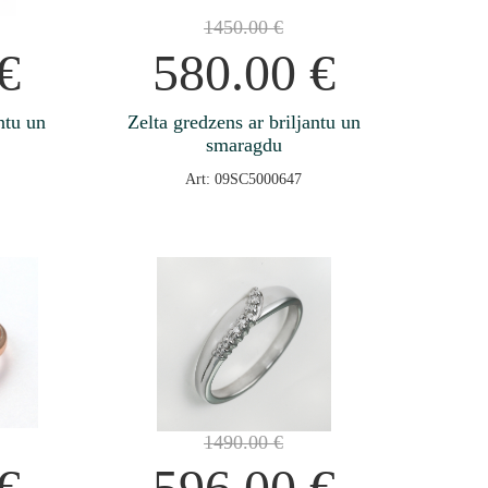
1450.00
€
€
580.00
€
ntu un
Zelta gredzens ar briljantu un
smaragdu
Art: 09SC5000647
1490.00
€
€
596.00
€