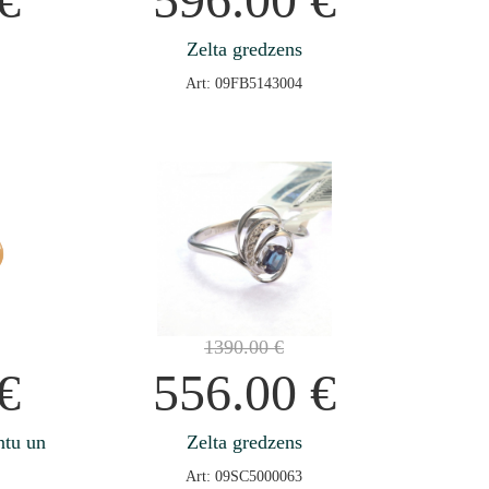
Zelta gredzens
Art: 09FB5143004
1390.00
€
€
556.00
€
ntu un
Zelta gredzens
Art: 09SC5000063