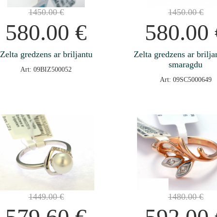
1450.00
€
1450.00
€
580.00
€
580.00
Zelta gredzens ar briljantu
Zelta gredzens ar brilja
smaragdu
Art: 09BIZ500052
Art: 09SC5000649
1449.00
€
1480.00
€
579.60
€
592.00