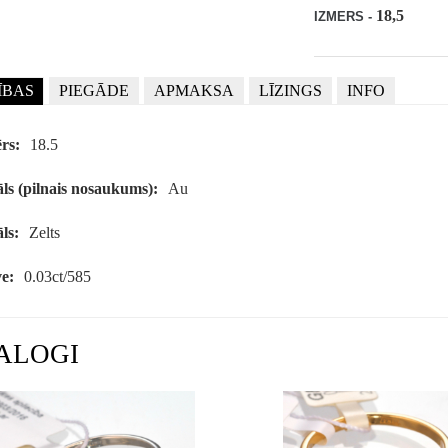
18,5
IZMERS -
ĪBAS
PIEGĀDE
APMAKSA
LĪZINGS
INFO
rs:
18.5
ls (pilnais nosaukums):
Au
ls:
Zelts
e:
0.03ct/585
ALOGI